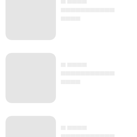
▄▄▄▄▄▄▄▄▄▄▄
▄▄▄▄
▄ ▄▄▄▄
▄▄▄▄▄▄▄▄▄▄▄
▄▄▄▄
▄ ▄▄▄▄
▄▄▄▄▄▄▄▄▄▄▄