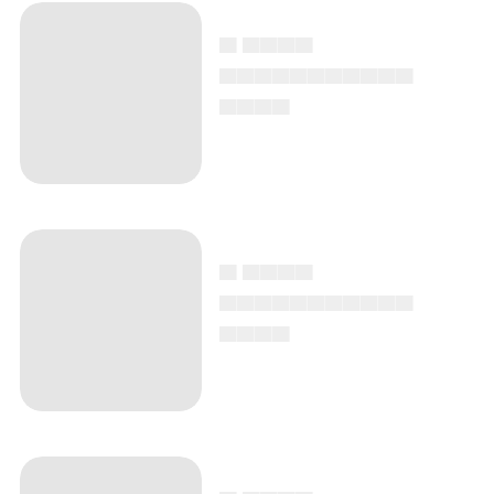
▄ ▄▄▄▄
▄▄▄▄▄▄▄▄▄▄▄
▄▄▄▄
▄ ▄▄▄▄
▄▄▄▄▄▄▄▄▄▄▄
▄▄▄▄
▄ ▄▄▄▄