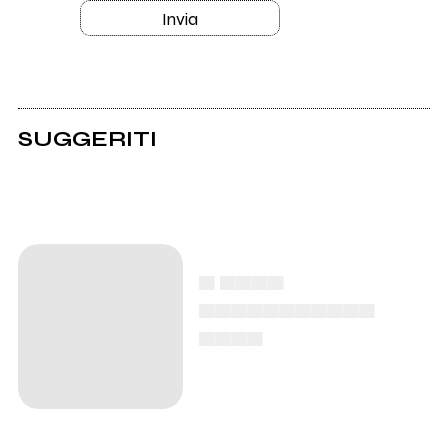
Invia
SUGGERITI
▄ ▄▄▄▄
▄▄▄▄▄▄▄▄▄▄▄
▄▄▄▄