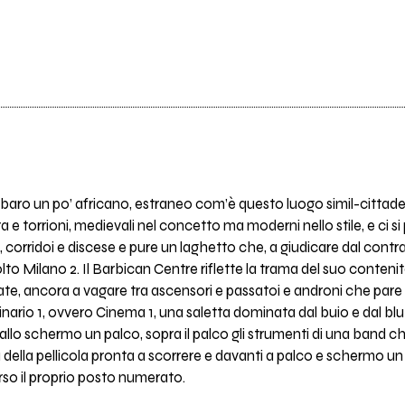
baro un po’ africano, estraneo com’è questo luogo simil-cittadell
a e torrioni, medievali nel concetto ma moderni nello stile, e ci s
etti, corridoi e discese e pure un laghetto che, a giudicare dal con
lto Milano 2. Il Barbican Centre riflette la trama del suo conten
ate, ancora a vagare tra ascensori e passatoi e androni che pare 
l binario 1, ovvero Cinema 1, una saletta dominata dal buio e dal b
allo schermo un palco, sopra il palco gli strumenti di una band c
 della pellicola pronta a scorrere e davanti a palco e schermo 
erso il proprio posto numerato.