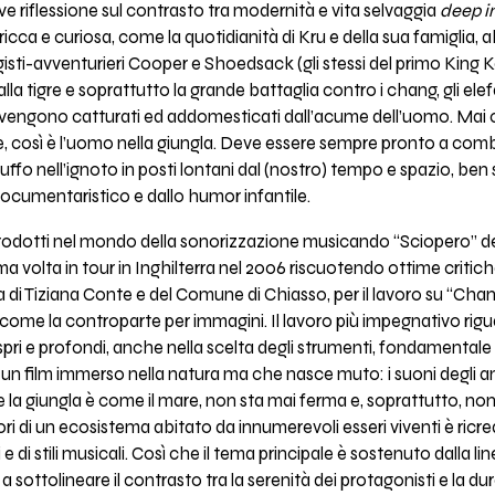
eve riflessione sul contrasto tra modernità e vita selvaggia
deep in
cca e curiosa, come la quotidianità di Kru e della sua famiglia, ab
egisti-avventurieri Cooper e Shoedsack (gli stessi del primo King K
alla tigre e soprattutto la grande battaglia contro i chang, gli ele
ma vengono catturati ed addomesticati dall’acume dell’uomo. Ma
 così è l’uomo nella giungla. Deve essere sempre pronto a comb
ffo nell’ignoto in posti lontani dal (nostro) tempo e spazio, ben 
documentaristico e dallo humor infantile.
trodotti nel mondo della sonorizzazione musicando “Sciopero” del
rima volta in tour in Inghilterra nel 2006 riscuotendo ottime criti
iva di Tiziana Conte e del Comune di Chiasso, per il lavoro su “Ch
 come la controparte per immagini. Il lavoro più impegnativo rigu
i aspri e profondi, anche nella scelta degli strumenti, fondament
 film immerso nella natura ma che nasce muto: i suoni degli anim
 la giungla è come il mare, non sta mai ferma e, soprattutto, non
dori di un ecosistema abitato da innumerevoli esseri viventi è ricrea
e di stili musicali. Così che il tema principale è sostenuto dalla 
 sottolineare il contrasto tra la serenità dei protagonisti e la du