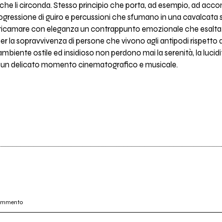
 che li circonda. Stesso principio che porta, ad esempio, ad acc
ogressione di guiro e percussioni che sfumano in una cavalcata sur
 ricamare con eleganza un contrappunto emozionale che esalta l’
 per la sopravvivenza di persone che vivono agli antipodi rispetto a
mbiente ostile ed insidioso non perdono mai la serenità, la lucidit
e un delicato momento cinematografico e musicale.
commento