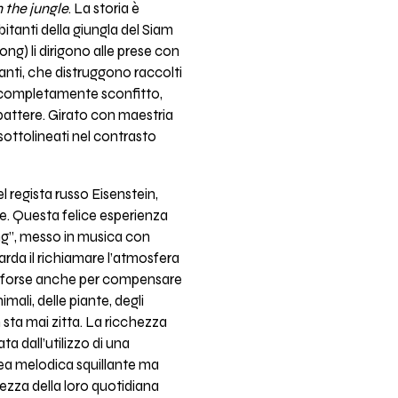
 the jungle
. La storia è
itanti della giungla del Siam
ong) li dirigono alle prese con
fanti, che distruggono raccolti
i completamente sconfitto,
attere. Girato con maestria
sottolineati nel contrasto
 regista russo Eisenstein,
che. Questa felice esperienza
ang”, messo in musica con
arda il richiamare l’atmosfera
ale forse anche per compensare
ali, delle piante, degli
 sta mai zitta. La ricchezza
ta dall’utilizzo di una
linea melodica squillante ma
rezza della loro quotidiana