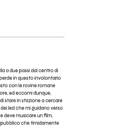
a a due passi dal centro di
i perde in questo involontario
trasto con le rovine romane
itore, ed eccomi dunque,
di stare in stazione a cercare
lu dei led che mi guidano verso
he deve musicare un film,
un pubblico che timidamente