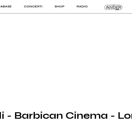
TABASE
CONCERTI
SHOP
RADIO
KIT PRO
ISTI
VIZI
i - Barbican Cinema - L