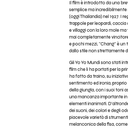
Il film è introdotto da una br
semplice ma incredibilmente ri
(oggi Thailandia) nel 1927. I r
trappole per leopardi, caccia 
e villaggi con la loro mole 
mai completamente vincitore,
e pochi mezzi, “Chang” è un tu
dallo stile non strettamente 
Gli Yo Yo Mundi sono stati in
film che li ha portati per la p
ha fatto da traino, su iniziat
sentimento ed ironia, proprio
della giungla, con i suoi ton
una mancanza importante in un
elementi inanimati. D’altronde
dei suoni, dei colori e degli o
piacevole varietà di strumenti 
melanconica della fisa, come a