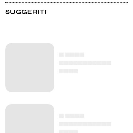
SUGGERITI
▄ ▄▄▄▄
▄▄▄▄▄▄▄▄▄▄▄
▄▄▄▄
▄ ▄▄▄▄
▄▄▄▄▄▄▄▄▄▄▄
▄▄▄▄