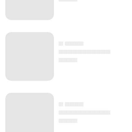
▄ ▄▄▄▄
▄▄▄▄▄▄▄▄▄▄▄
▄▄▄▄
▄ ▄▄▄▄
▄▄▄▄▄▄▄▄▄▄▄
▄▄▄▄