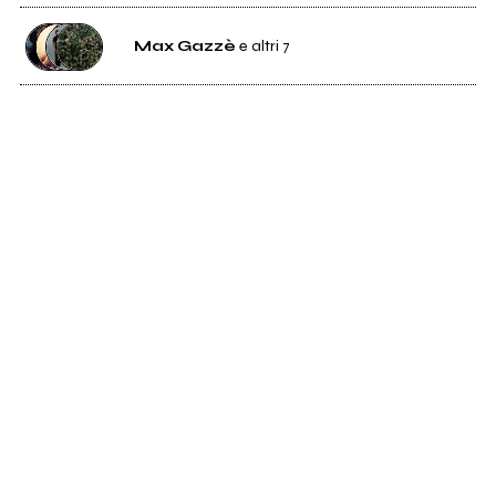
Max Gazzè
e altri 7
1K
Max Gazzè
12
Emis Killa
1K
Tre Allegri Ragazzi Morti
2K
The Zen Circus
67
Levante
863
Colapesce