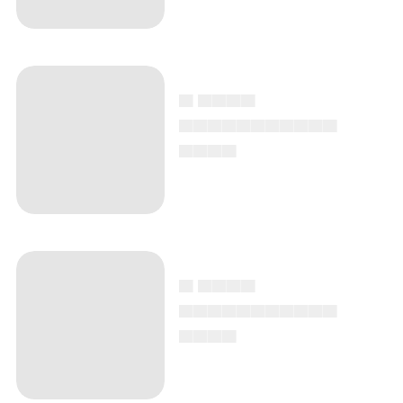
▄ ▄▄▄▄
▄▄▄▄▄▄▄▄▄▄▄
▄▄▄▄
▄ ▄▄▄▄
▄▄▄▄▄▄▄▄▄▄▄
▄▄▄▄