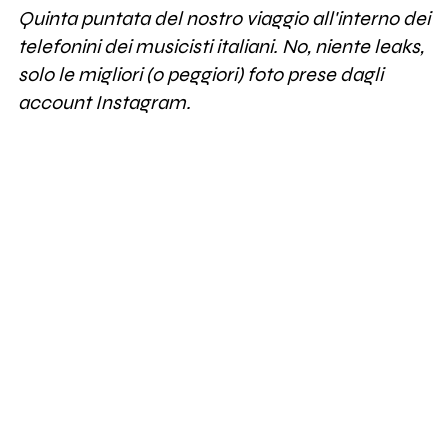
Quinta puntata del nostro viaggio all'interno dei
telefonini dei musicisti italiani. No, niente leaks,
535
Nicolò Carnesi
solo le migliori (o peggiori) foto prese dagli
account Instagram.
2K
Le luci della centrale elettrica