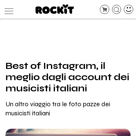
MAGAZINE
DATABASE
ARTICOLI
CONCERTI
ARTISTI
SHOP
Best of Instagram, il
RADIO
meglio dagli account dei
musicisti italiani
Un altro viaggio tra le foto pazze dei
musicisti italiani