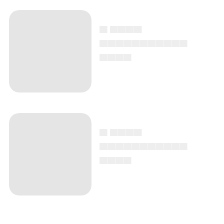
▄ ▄▄▄▄
▄▄▄▄▄▄▄▄▄▄▄
▄▄▄▄
▄ ▄▄▄▄
▄▄▄▄▄▄▄▄▄▄▄
▄▄▄▄