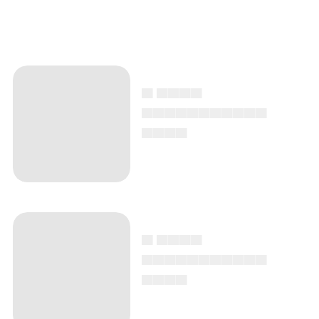
▄ ▄▄▄▄
▄▄▄▄▄▄▄▄▄▄▄
▄▄▄▄
▄ ▄▄▄▄
▄▄▄▄▄▄▄▄▄▄▄
▄▄▄▄