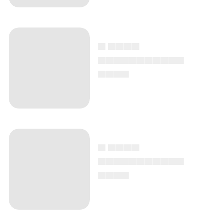
▄ ▄▄▄▄
▄▄▄▄▄▄▄▄▄▄▄
▄▄▄▄
▄ ▄▄▄▄
▄▄▄▄▄▄▄▄▄▄▄
▄▄▄▄