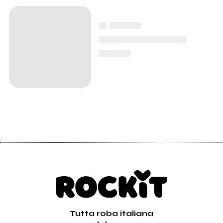
▄ ▄▄▄▄
▄▄▄▄▄▄▄▄▄▄▄
▄▄▄▄
Tutta roba italiana