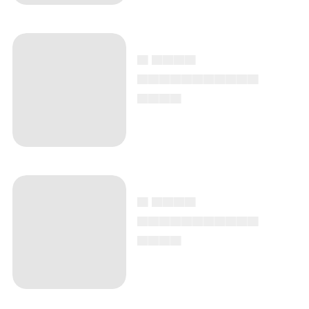
▄ ▄▄▄▄
▄▄▄▄▄▄▄▄▄▄▄
▄▄▄▄
▄ ▄▄▄▄
▄▄▄▄▄▄▄▄▄▄▄
▄▄▄▄