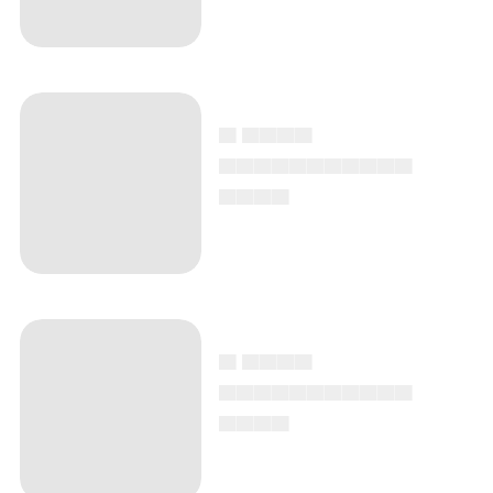
▄ ▄▄▄▄
▄▄▄▄▄▄▄▄▄▄▄
▄▄▄▄
▄ ▄▄▄▄
▄▄▄▄▄▄▄▄▄▄▄
▄▄▄▄