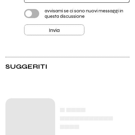
avvisami se ci sono nuovi messaggi in
questa discussione
Invia
SUGGERITI
▄ ▄▄▄▄
▄▄▄▄▄▄▄▄▄▄▄
▄▄▄▄