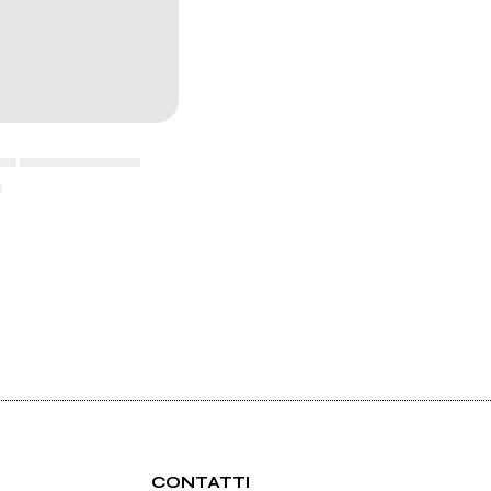
▄▄ ▄▄▄▄▄▄▄▄▄▄▄
▄
CONTATTI