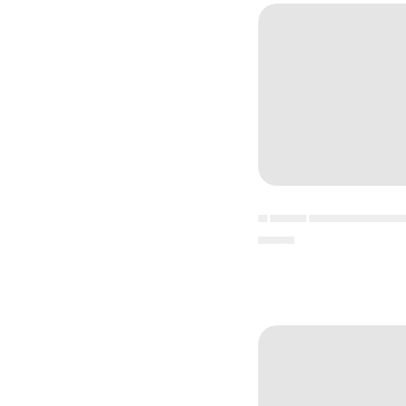
▄ ▄▄▄▄ ▄▄▄▄▄▄▄▄▄▄
▄▄▄▄