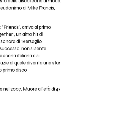
esto delle discoteche di moda.
pseudonimo di Mike Francis,
"Friends", arriva al primo
ether", un'altra hit di
 sonora di "Bersaglio
 successo, non si sente
 scena italiana e si
razie al quale diventa una star
uo primo disco
 nel 2007. Muore all'età di 47