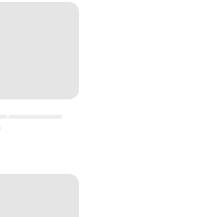
▄▄ ▄▄▄▄▄▄▄▄▄▄▄
▄