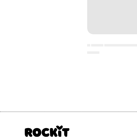
▄ ▄▄▄▄ ▄▄▄▄▄▄▄▄▄▄
▄▄▄▄