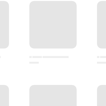
▄
▄ ▄▄▄▄ ▄▄▄▄▄▄▄▄▄▄▄
▄ ▄▄
▄▄▄▄
▄▄▄