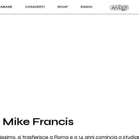
TABASE
CONCERTI
SHOP
RADIO
KIT PRO
ISTI
VIZI
i Mike Francis
simo, si trasferisce a Roma e a 14 anni comincia a studiar