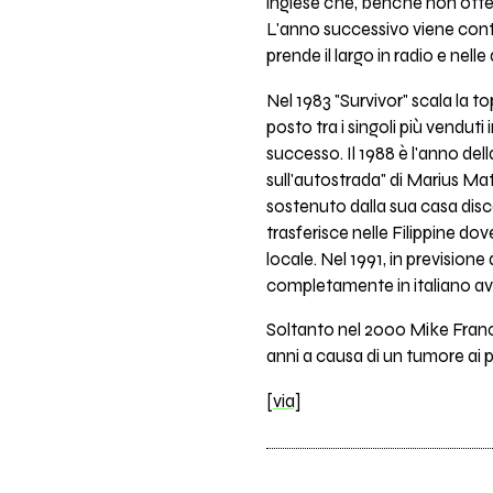
inglese che, benché non otten
L'anno successivo viene conta
prende il largo in radio e nell
Nel 1983 "Survivor" scala la t
posto tra i singoli più venduti
successo. Il 1988 è l'anno de
sull'autostrada" di Marius Ma
sostenuto dalla sua casa disco
trasferisce nelle Filippine dov
locale. Nel 1991, in previsione
completamente in italiano avv
Soltanto nel 2000 Mike Francis
anni a causa di un tumore ai 
[via]