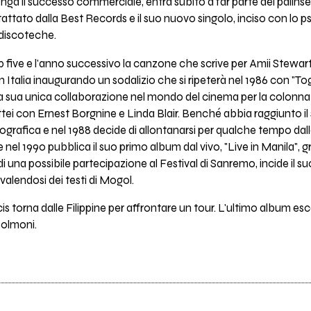
ga il successo commerciale, entra subito a far parte del palins
ttato dalla Best Records e il suo nuovo singolo, inciso con lo 
e discoteche.
op five e l'anno successivo la canzone che scrive per Amii Stewart, 
 in Italia inaugurando un sodalizio che si ripeterà nel 1986 con "Tog
lla sua unica collaborazione nel mondo del cinema per la colonna
ttei con Ernest Borgnine e Linda Blair. Benché abbia raggiunto il
grafica e nel 1988 decide di allontanarsi per qualche tempo dalla
e nel 1990 pubblica il suo primo album dal vivo, "Live in Manila", g
 di una possibile partecipazione al Festival di Sanremo, incide il s
alendosi dei testi di Mogol.
 torna dalle Filippine per affrontare un tour. L'ultimo album esce
polmoni.