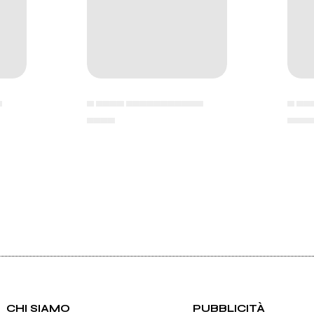
▄
▄ ▄▄▄▄ ▄▄▄▄▄▄▄▄▄▄▄
▄ ▄▄
▄▄▄▄
▄▄▄
CHI SIAMO
PUBBLICITÀ