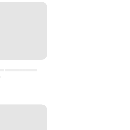
▄▄ ▄▄▄▄▄▄▄▄▄▄▄
▄