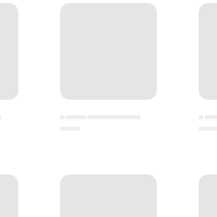
▄
▄ ▄▄▄▄ ▄▄▄▄▄▄▄▄▄▄▄
▄ ▄▄
▄▄▄▄
▄▄▄