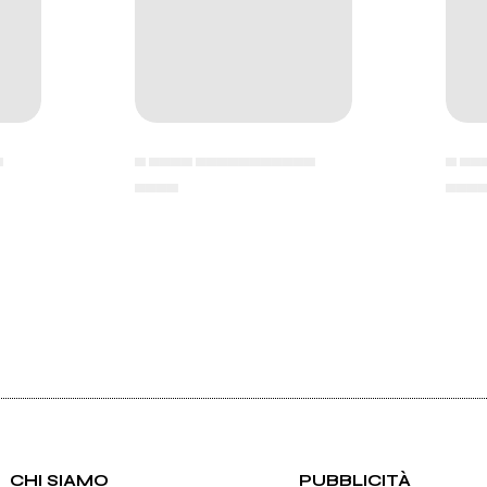
▄
▄ ▄▄▄▄ ▄▄▄▄▄▄▄▄▄▄▄
▄ ▄▄
▄▄▄▄
▄▄▄
CHI SIAMO
PUBBLICITÀ