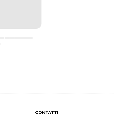
▄▄ ▄▄▄▄▄▄▄▄▄▄▄
▄
CONTATTI