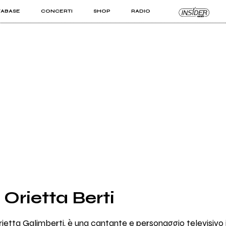
TABASE
CONCERTI
SHOP
RADIO
KIT PRO
ISTI
VIZI
 Orietta Berti
ietta Galimberti, è una cantante e personaggio televisivo i