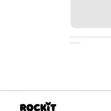
▄ ▄▄▄▄ ▄▄▄▄▄▄▄▄▄▄
▄▄▄▄