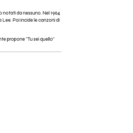
ono notati da nessuno. Nel 1964
Lee. Poi incide le canzoni di
nte propone “Tu sei quello”