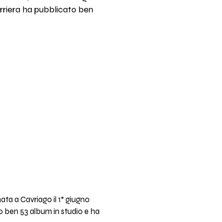
arriera ha pubblicato ben
ata a Cavriago il 1° giugno
to ben 53 album in studio e ha