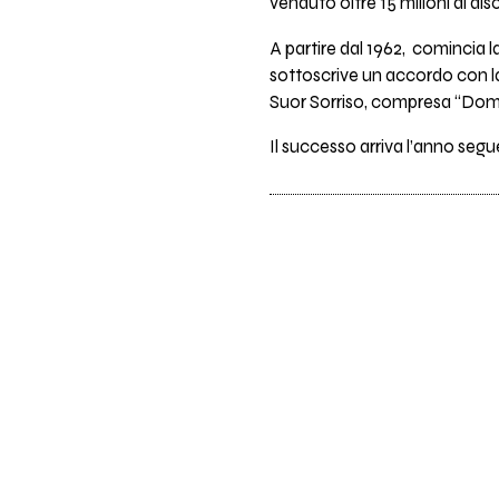
venduto oltre 15 milioni di disc
A partire dal 1962, comincia l
sottoscrive un accordo con la
Suor Sorriso, compresa “Dom
Il successo arriva l’anno segu