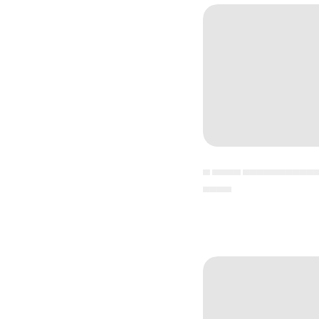
▄ ▄▄▄▄ ▄▄▄▄▄▄▄▄▄▄
▄▄▄▄