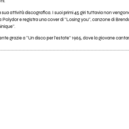
hi.
a sua attività discografica. I suoi primi 45 giri tuttavia non veng
 Polydor e registra una cover di “Losing you”, canzone di Brenda 
inique”.
ente grazie a “Un disco per l’estate” 1965, dove la giovane canta