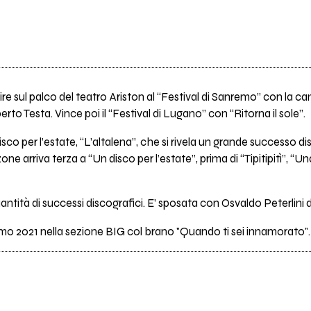
ire sul palco del teatro Ariston al “Festival di Sanremo” con la can
to Testa. Vince poi il “Festival di Lugano” con “Ritorna il sole”.
co per l’estate, “L’altalena”, che si rivela un grande successo d
ne arriva terza a “Un disco per l’estate”, prima di “Tipitipitì”, “
ntità di successi discografici. E’ sposata con Osvaldo Peterlini 
emo 2021 nella sezione BIG col brano "Quando ti sei innamorato".