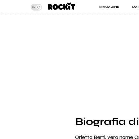
MAGAZINE
DA
INSIDER
ROC
ARTICOLI
ART
RECENSIONI
SER
VIDEO
Biografia di
Orietta Berti, vero nome Or