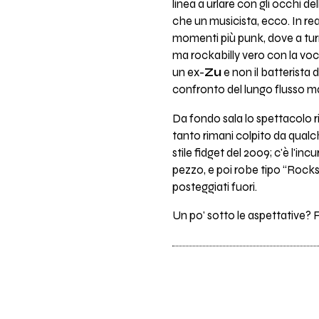
linea a urlare con gli occhi de
che un musicista, ecco. In rea
momenti più punk, dove a tu
ma rockabilly vero con la voce 
un ex-
Zu
e non il batterista 
confronto del lungo flusso ma
Da fondo sala lo spettacolo ri
tanto rimani colpito da qual
stile fidget del 2009; c'è l'inc
pezzo, e poi robe tipo “Rocks
posteggiati fuori.
Un po' sotto le aspettative? F