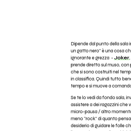
Dipende dal punto della sala i
un gatto nero” è una cosa che 
ignorante e grezza -
Joker
,
prende diretto sul muso, con p
che si sono costruiti nel temp
in classifica. Quindi tutto b
tempo e si muove a comando 
Se te lo vedi da fondo sala, in
assistere a dei ragazzini che
micro-pausa / altro momento p
meno “rock” di quanto pensass
desiderio di guidare le folle 