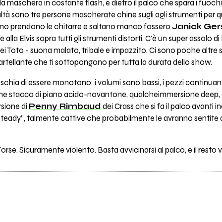
lla maschera in costante flash, e dietro il palco che spara i fuochi
ltà sono tre persone mascherate chine sugli agli strumenti per quas
rno prendono le chitarre e saltano manco fossero
Janick Ger
alla Elvis sopra tutti gli strumenti distorti. C'è un super assolo di
dei Toto - suona malato, tribale e impazzito. Ci sono poche altre
rtellante che ti sottopongono per tutta la durata dello show.
schia di essere monotono: i volumi sono bassi, i pezzi continuano tu
che stacco di piano acido-novantone, qualcheimmersione deep, e
ursione di
Penny Rimbaud
dei Crass che si fa il palco avanti i
teady”, talmente cattive che probabilmente le avranno sentite a
orse. Sicuramente violento. Basta avvicinarsi al palco, e il resto v