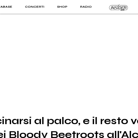
TABASE
CONCERTI
SHOP
RADIO
KIT PRO
ISTI
VIZI
narsi al palco, e il resto v
i Bloody Beetroots all'Alc