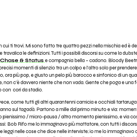
n cui ti trovi. Mi sono fatto tre quattro pezzi nella mischia ed è
travalica le definizioni. Tutti i possibili discorsi su come la dub
Chase & Status
e compagnia bella – cadono. Bloody Beetro
recisi momenti di silenzio tra un colpo e l'altro solo per prendere
o, ora più pop, e giusto un pelo più barocco e sinfonico di un qual
ene, non c'è davvero niente che non vada. Gente che poga e una f
con cori da stadio.
vece, come tutti gli altri quarantenni camicia e occhiali tartaruga
 vanno sul tagadà. Partono a mille dal primo minuto e via: momen
ienissimo / micro-pausa / altro momento pienissimo, e via così 
i: Bob Rifo me lo immaginavo più mattatore, con tutti i discorsi 
che leggi nelle cose che dice nelle interviste; io me lo immaginav