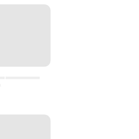
▄▄ ▄▄▄▄▄▄▄▄▄▄▄
▄