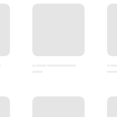
▄
▄ ▄▄▄▄ ▄▄▄▄▄▄▄▄▄▄▄
▄ ▄▄
▄▄▄▄
▄▄▄