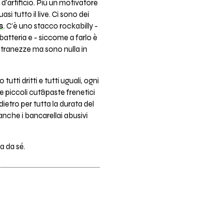
 d'artificio. Più un motivatore
i tutto il live. Ci sono dei
s
. C'è uno stacco rockabilly -
 batteria e - siccome a farlo è
 stranezze ma sono nulla in
tti dritti e tutti uguali, ogni
 piccoli cut&paste frenetici
ndietro per tutta la durata del
nche i bancarellai abusivi
a da sé.