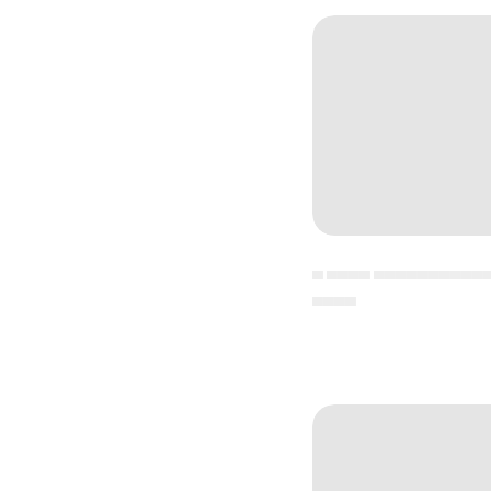
▄ ▄▄▄▄ ▄▄▄▄▄▄▄▄▄▄
▄▄▄▄