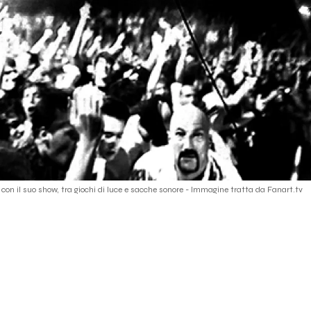
 con il suo show, tra giochi di luce e sacche sonore - Immagine tratta da Fanart.tv