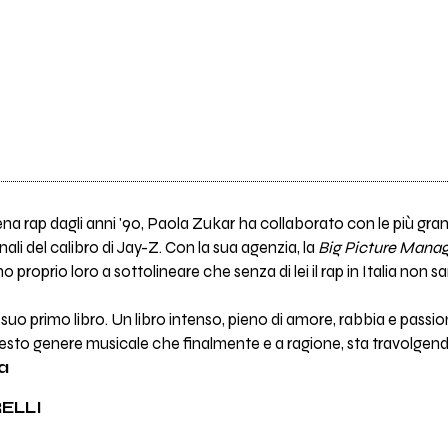
a rap dagli anni '90, Paola Zukar ha collaborato con le più gra
li del calibro di Jay-Z. Con la sua agenzia, la
Big Picture Man
roprio loro a sottolineare che senza di lei il rap in Italia non s
il suo primo libro. Un libro intenso, pieno di amore, rabbia e pa
i questo genere musicale che finalmente e a ragione, sta travolgend
a
ELLI