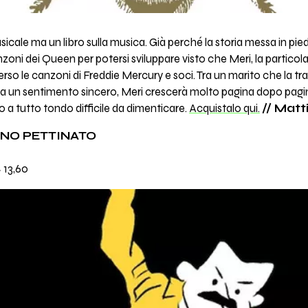
ale ma un libro sulla musica. Già perché la storia messa in piedi 
anzoni dei Queen per potersi sviluppare visto che Meri, la partico
rso le canzoni di Freddie Mercury e soci. Tra un marito che la t
da un sentimento sincero, Meri crescerà molto pagina dopo pagin
 a tutto tondo difficile da dimenticare.
Acquistalo qui.
// Matt
ONO PETTINATO
€ 13,60