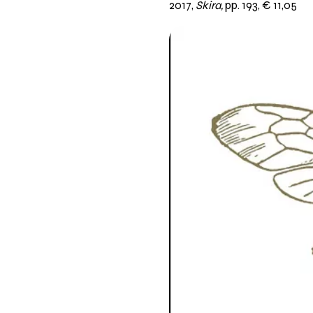
2017,
Skira,
pp. 193, € 11,05