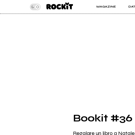
MAGAZINE
DA
INSIDER
ROC
ARTICOLI
ART
RECENSIONI
SER
VIDEO
Bookit #36 
Regalare un libro a Natale