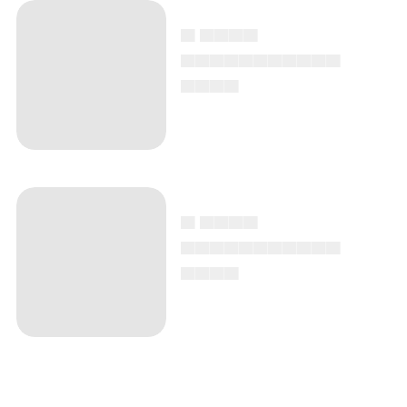
▄ ▄▄▄▄
▄▄▄▄▄▄▄▄▄▄▄
▄▄▄▄
▄ ▄▄▄▄
▄▄▄▄▄▄▄▄▄▄▄
▄▄▄▄