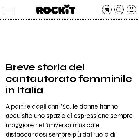
MAGAZINE
DATABASE
ARTICOLI
CONCERTI
ARTISTI
SHOP
Breve storia del
RADIO
cantautorato femminile
in Italia
A partire dagli anni ’60, le donne hanno
acquisito uno spazio di espressione sempre
maggiore nell’universo musicale,
distaccandosi sempre più dal ruolo di