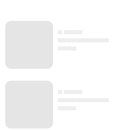
▄ ▄▄▄▄
▄▄▄▄▄▄▄▄▄▄▄
▄▄▄▄
▄ ▄▄▄▄
▄▄▄▄▄▄▄▄▄▄▄
▄▄▄▄