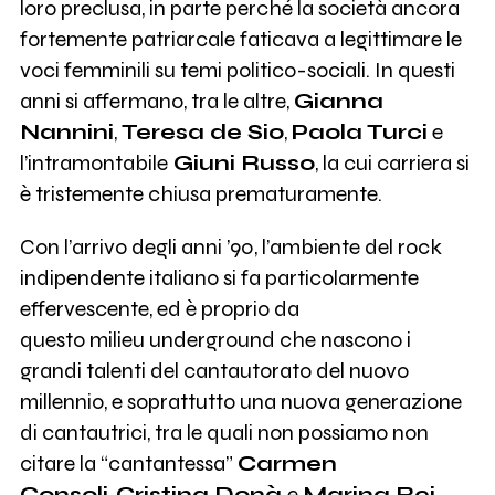
loro preclusa, in parte perché la società ancora
fortemente patriarcale faticava a legittimare le
voci femminili su temi politico-sociali. In questi
anni si affermano, tra le altre,
Gianna
Nannini
,
Teresa de Sio
,
Paola Turci
e
l’intramontabile
Giuni Russo
, la cui carriera si
è tristemente chiusa prematuramente.
Con l’arrivo degli anni ’90, l’ambiente del rock
indipendente italiano si fa particolarmente
effervescente, ed è proprio da
questo milieu underground che nascono i
grandi talenti del cantautorato del nuovo
millennio, e soprattutto una nuova generazione
di cantautrici, tra le quali non possiamo non
citare la “cantantessa”
Carmen
Consoli
,
Cristina Donà
e
Marina Rei
.