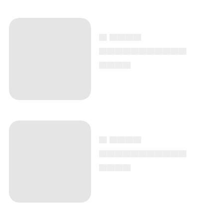
▄ ▄▄▄▄
▄▄▄▄▄▄▄▄▄▄▄
▄▄▄▄
▄ ▄▄▄▄
▄▄▄▄▄▄▄▄▄▄▄
▄▄▄▄