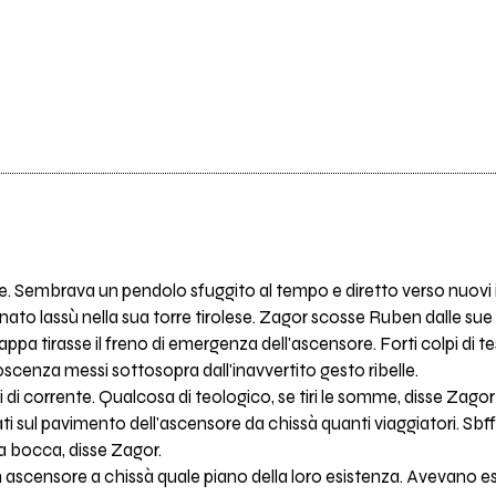
e. Sembrava un pendolo sfuggito al tempo e diretto verso nuovi infi
ionato lassù nella sua torre tirolese. Zagor scosse Ruben dalle s
pa tirasse il freno di emergenza dell'ascensore. Forti colpi di tes
noscenza messi sottosopra dall'inavvertito gesto ribelle.
i di corrente. Qualcosa di teologico, se tiri le somme, disse Zago
ti sul pavimento dell'ascensore da chissà quanti viaggiatori. Sbfff
la bocca, disse Zagor.
un ascensore a chissà quale piano della loro esistenza. Avevano e