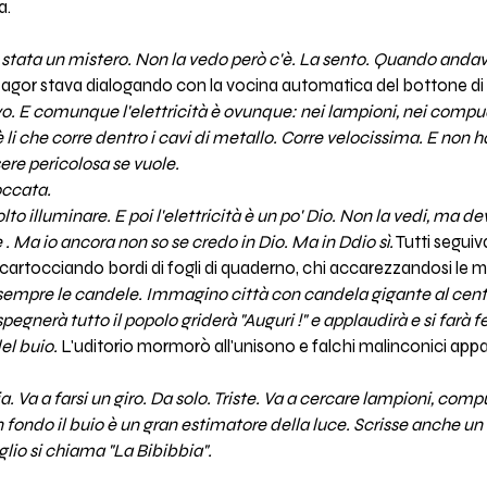
a.
e stata un mistero. Non la vedo però c'è. La sento. Quando and
Zagor stava dialogando con la vocina automatica del bottone di 
. E comunque l'elettricità è ovunque: nei lampioni, nei compude
è li che corre dentro i cavi di metallo. Corre velocissima. E non 
sere pericolosa se vuole.
occata.
to illuminare. E poi l'elettricità è un po' Dio. Non la vedi, ma de
e . Ma io ancora non so se credo in Dio. Ma in Ddio sì.
Tutti seguiv
artocciando bordi di fogli di quaderno, chi accarezzandosi le m
 sempre le candele. Immagino città con candela gigante al centr
pegnerà tutto il popolo griderà "Auguri !" e applaudirà e si farà fe
el buio.
L'uditorio mormorò all'unisono e falchi malinconici app
 via. Va a farsi un giro. Da solo. Triste. Va a cercare lampioni, comp
n fondo il buio è un gran estimatore della luce. Scrisse anche un
lio si chiama "La Bibibbia".