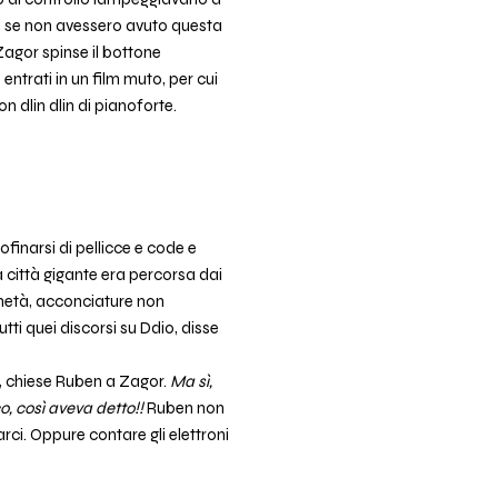
o, se non avessero avuto questa
 Zagor spinse il bottone
ntrati in un film muto, per cui
 dlin dlin di pianoforte.
ofinarsi di pellicce e code e
a città gigante era percorsa dai
 metà, acconciature non
utti quei discorsi su Ddio, disse
ì?, chiese Ruben a Zagor.
Ma sì,
co, così aveva detto!!
Ruben non
rci. Oppure contare gli elettroni