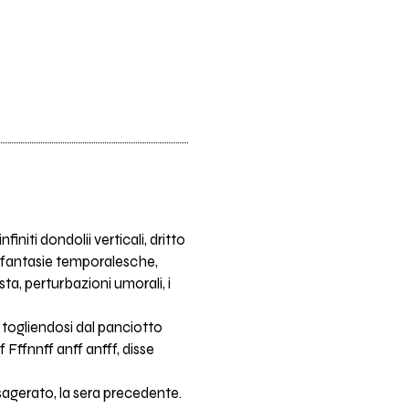
niti dondolii verticali, dritto
ue fantasie temporalesche,
ta, perturbazioni umorali, i
r togliendosi dal panciotto
 Fffnnff anff anfff, disse
sagerato, la sera precedente.