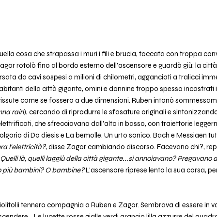
, quella cosa che strapassa i muri i fili e brucia, toccata con troppa co
or rotolò fino al bordo esterno dell'ascensore e guardò giù: la città 
sata da cavi sospesi a milioni di chilometri, agganciati a tralicci imme
li abitanti della città gigante, omini e donnine troppo spesso incastrati 
ite vissute come se fossero a due dimensioni. Ruben intonò sommessame
onna rain
), cercando di riprodurre le sfasature originali e sintonizzandos
 elettrificati, che sfrecciavano dall'alto in basso, con traiettorie legger
sfolgorio di Do diesis e La bemolle. Un urto sonico. Bach e Messiaen t
 l'elettricità?
, disse Zagor cambiando discorso. Facevano chi?, replic
Quelli là, quelli laggiù della città gigante...si annoiavano? Pregavano
 più bambini? O bambine?
L'ascensore riprese lento la sua corsa, 
chiolitolii tennero compagnia a Ruben e Zagor. Sembrava di essere in v
 scendere....Le lucette rosse gialle verdi arancio lilla azzurre del qua