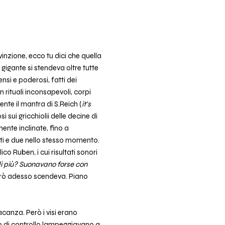
nvinzione, ecco tu dici che quella
gigante si stendeva oltre tutte
nsi e poderosi, fatti dei
in rituali inconsapevoli, corpi
nte il mantra di S.Reich (
it's
i sui gricchiolii delle decine di
mente inclinate, fino a
utti e due nello stesso momento.
o Ruben, i cui risultati sonori
 di più? Suonavano forse con
però adesso scendeva. Piano
acanza. Però i visi erano
dro di controllo lampeggiavano a