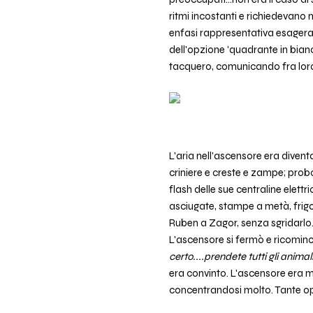
ritmi incostanti e richiedevano
enfasi rappresentativa esagerata.
dell'opzione 'quadrante in bianc
tacquero, comunicando fra loro 
L'aria nell'ascensore era diventa
criniere e creste e zampe; probo
flash delle sue centraline elet
asciugate, stampe a metà, frigorif
Ruben a Zagor, senza sgridarlo
L'ascensore si fermò e ricominci
certo....prendete tutti gli animal
era convinto. L'ascensore era mo
concentrandosi molto. Tante opz