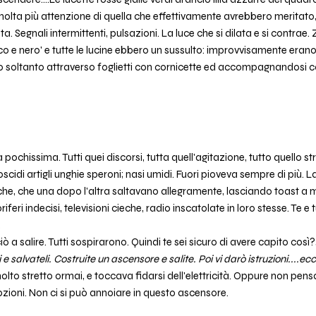
 molta più attenzione di quella che effettivamente avrebbero meritat
 Segnali intermittenti, pulsazioni. La luce che si dilata e si contrae.
o e nero' e tutte le lucine ebbero un sussulto: improvvisamente erano e
soltanto attraverso foglietti con cornicette ed accompagnandosi con
 pochissima. Tutti quei discorsi, tutta quell'agitazione, tutto quello str
scidi artigli unghie speroni; nasi umidi. Fuori pioveva sempre di più. L
triche, che una dopo l'altra saltavano allegramente, lasciando toast a
eri indecisi, televisioni cieche, radio inscatolate in loro stesse. Te e t
.
ò a salire. Tutti sospirarono. Quindi te sei sicuro di avere capito cos
i e salvateli. Costruite un ascensore e salite. Poi vi darò istruzioni....ec
lto stretto ormai, e toccava fidarsi dell'elettricità. Oppure non pensa
ioni. Non ci si può annoiare in questo ascensore.