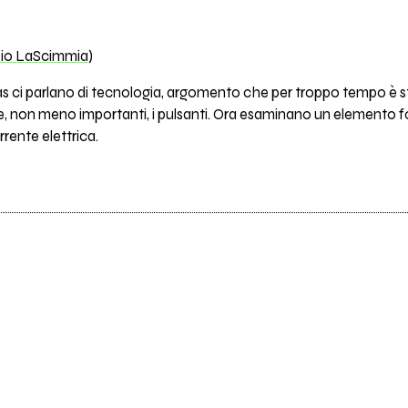
zio LaScimmia
)
as ci parlano di tecnologia, argomento che per troppo tempo è st
i e, non meno importanti, i pulsanti. Ora esaminano un elemento
rente elettrica.