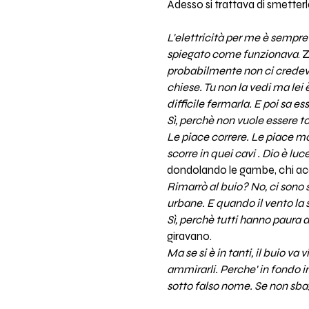
Adesso si trattava di smetterl
L'elettricità per me è sempr
spiegato come funzionava
. 
probabilmente non ci credevo
chiese. Tu non la vedi ma lei 
difficile fermarla. E poi sa es
Sì, perchè non vuole essere t
Le piace correre. Le piace mol
scorre in quei cavi . Dio è luc
dondolando le gambe, chi acc
Rimarrò al buio? No, ci sono
urbane. E quando il vento la s
Sì, perchè tutti hanno paura d
giravano.
Ma se si è in tanti, il buio va
ammirarli. Perche' in fondo i
sotto falso nome. Se non sbag