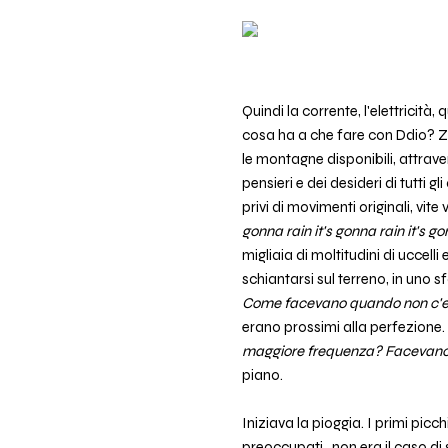
Quindi la corrente, l'elettricità
cosa ha a che fare con Ddio? Zag
le montagne disponibili, attraver
pensieri e dei desideri di tutti g
privi di movimenti originali, v
gonna rain it's gonna rain it's g
migliaia di moltitudini di uccelli
schiantarsi sul terreno, in uno 
Come facevano quando non c'era
erano prossimi alla perfezione.
maggiore frequenza? Facevano
piano.
Iniziava la pioggia. I primi pic
preoccupati...non era il caso di