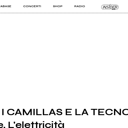
TABASE
CONCERTI
SHOP
RADIO
KIT PRO
ISTI
VIZI
 - I CAMILLAS E LA TECN
 L'elettricità