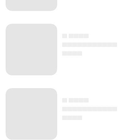
▄ ▄▄▄▄
▄▄▄▄▄▄▄▄▄▄▄
▄▄▄▄
▄ ▄▄▄▄
▄▄▄▄▄▄▄▄▄▄▄
▄▄▄▄