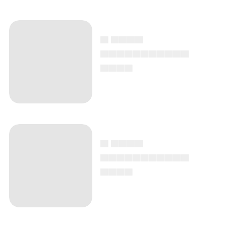
▄ ▄▄▄▄
▄▄▄▄▄▄▄▄▄▄▄
▄▄▄▄
▄ ▄▄▄▄
▄▄▄▄▄▄▄▄▄▄▄
▄▄▄▄