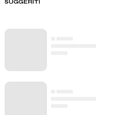
SUGGERITI
▄ ▄▄▄▄
▄▄▄▄▄▄▄▄▄▄▄
▄▄▄▄
▄ ▄▄▄▄
▄▄▄▄▄▄▄▄▄▄▄
▄▄▄▄