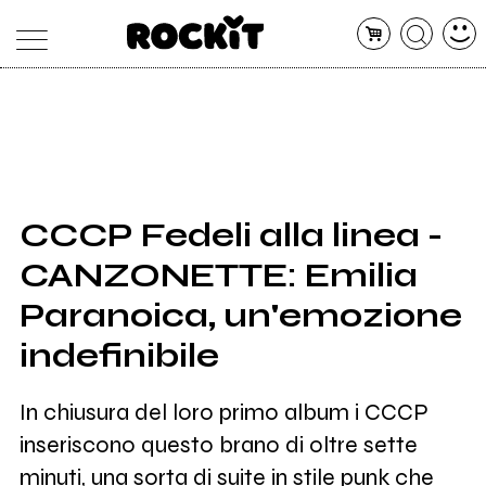
MAGAZINE
DATABASE
ARTICOLI
CONCERTI
ARTISTI
SHOP
CCCP Fedeli alla linea -
RADIO
CANZONETTE: Emilia
Paranoica, un'emozione
indefinibile
In chiusura del loro primo album i CCCP
inseriscono questo brano di oltre sette
minuti, una sorta di suite in stile punk che