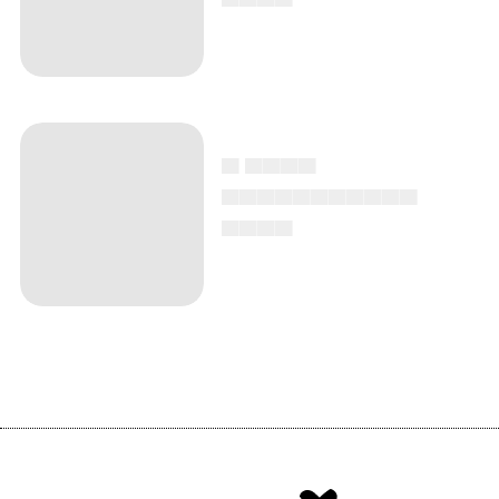
▄ ▄▄▄▄
▄▄▄▄▄▄▄▄▄▄▄
▄▄▄▄