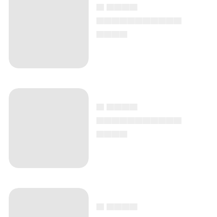
▄ ▄▄▄▄
▄▄▄▄▄▄▄▄▄▄▄
▄▄▄▄
▄ ▄▄▄▄
▄▄▄▄▄▄▄▄▄▄▄
▄▄▄▄
▄ ▄▄▄▄