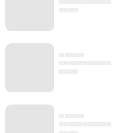
▄▄▄▄▄▄▄▄▄▄▄
▄▄▄▄
▄ ▄▄▄▄
▄▄▄▄▄▄▄▄▄▄▄
▄▄▄▄
▄ ▄▄▄▄
▄▄▄▄▄▄▄▄▄▄▄
▄▄▄▄