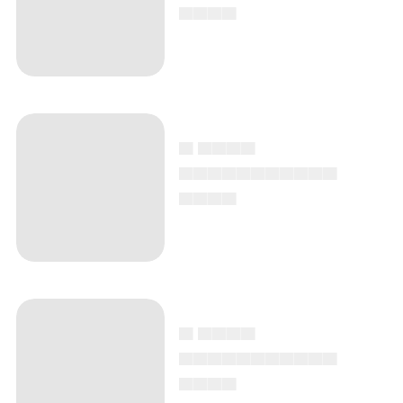
▄▄▄▄
▄ ▄▄▄▄
▄▄▄▄▄▄▄▄▄▄▄
▄▄▄▄
▄ ▄▄▄▄
▄▄▄▄▄▄▄▄▄▄▄
▄▄▄▄