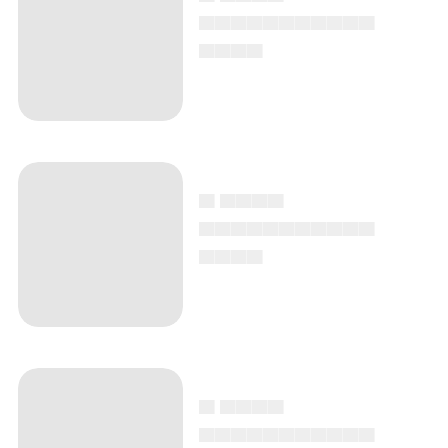
▄▄▄▄▄▄▄▄▄▄▄
▄▄▄▄
▄ ▄▄▄▄
▄▄▄▄▄▄▄▄▄▄▄
▄▄▄▄
▄ ▄▄▄▄
▄▄▄▄▄▄▄▄▄▄▄