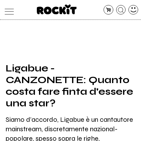
MAGAZINE
DATABASE
ARTICOLI
CONCERTI
ARTISTI
SHOP
Ligabue -
RADIO
CANZONETTE: Quanto
costa fare finta d'essere
una star?
Siamo d'accordo, Ligabue è un cantautore
mainstream, discretamente nazional-
popolare, spesso sopra le righe,