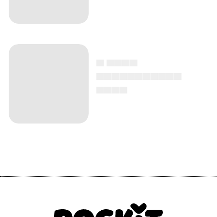
▄ ▄▄▄▄
▄▄▄▄▄▄▄▄▄▄▄
▄▄▄▄