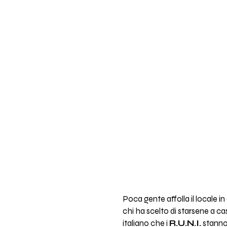
Poca gente affolla il locale 
chi ha scelto di starsene a ca
italiano che i
R.U.N.I.
stanno 