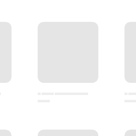
▄
▄ ▄▄▄▄ ▄▄▄▄▄▄▄▄▄▄▄
▄ ▄▄
▄▄▄▄
▄▄▄