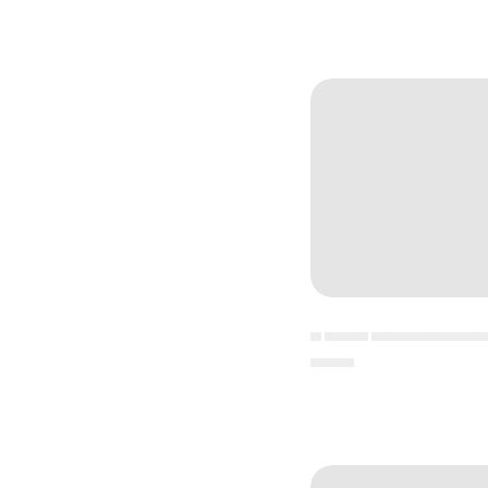
▄ ▄▄▄▄ ▄▄▄▄▄▄▄▄▄▄
▄▄▄▄