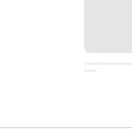
▄ ▄▄▄▄ ▄▄▄▄▄▄▄▄▄▄
▄▄▄▄