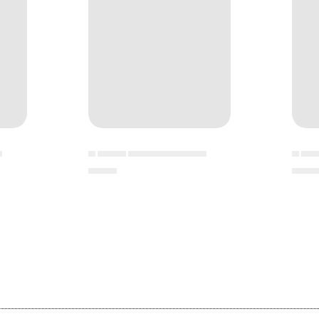
▄
▄ ▄▄▄▄ ▄▄▄▄▄▄▄▄▄▄▄
▄ ▄▄
▄▄▄▄
▄▄▄