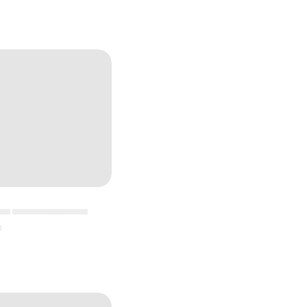
▄▄ ▄▄▄▄▄▄▄▄▄▄▄
▄