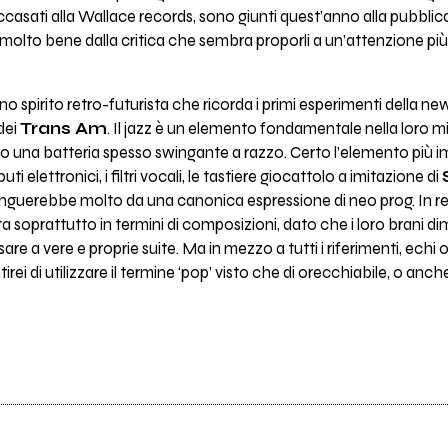
casati alla Wallace records, sono giunti quest’anno alla pubblica
lto bene dalla critica che sembra proporli a un’attenzione più v
o spirito retro-futurista che ricorda i primi esperimenti della new 
dei
Trans Am
. Il jazz è un elemento fondamentale nella loro 
 una batteria spesso swingante a razzo. Certo l’elemento più i
uti elettronici, i filtri vocali, le tastiere giocattolo a imitazione di
stinguerebbe molto da una canonica espressione di neo prog. In re
a soprattutto in termini di composizioni, dato che i loro brani d
sare a vere e proprie suite. Ma in mezzo a tutti i riferimenti, echi 
irei di utilizzare il termine ‘pop’ visto che di orecchiabile, o anc