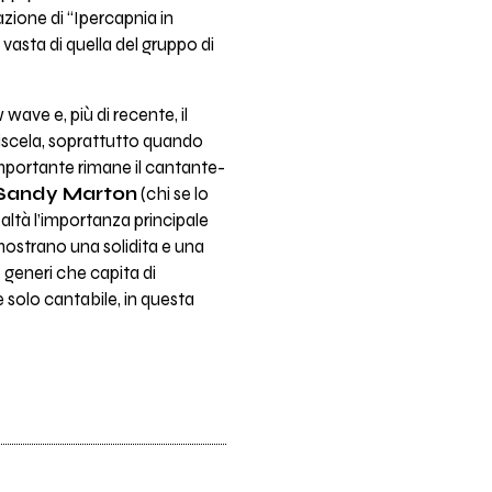
zione di “Ipercapnia in
asta di quella del gruppo di
wave e, più di recente, il
miscela, soprattutto quando
mportante rimane il cantante-
Sandy Marton
(chi se lo
altà l’importanza principale
imostrano una solidita e una
o generi che capita di
he solo cantabile, in questa