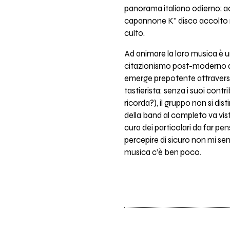
panorama italiano odierno; ac
capannone K” disco accolto mo
culto.
Ad animare la loro musica è un
citazionismo post-moderno 
emerge prepotente attraverso
tastierista: senza i suoi contrib
ricorda?), il gruppo non si di
della band al completo va vist
cura dei particolari da far pen
percepire di sicuro non mi sent
musica c’è ben poco.