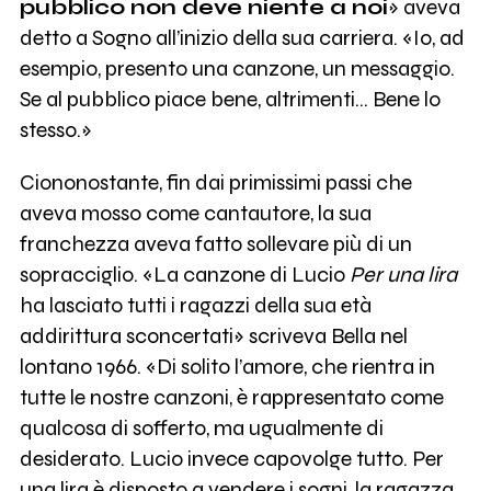
pubblico non deve niente a noi
» aveva
detto a Sogno all’inizio della sua carriera. «Io, ad
esempio, presento una canzone, un messaggio.
Se al pubblico piace bene, altrimenti... Bene lo
stesso.»
Ciononostante, fin dai primissimi passi che
aveva mosso come cantautore, la sua
franchezza aveva fatto sollevare più di un
sopracciglio. «La canzone di Lucio
Per una lira
ha lasciato tutti i ragazzi della sua età
addirittura sconcertati» scriveva Bella nel
lontano 1966. «Di solito l’amore, che rientra in
tutte le nostre canzoni, è rappresentato come
qualcosa di sofferto, ma ugualmente di
desiderato. Lucio invece capovolge tutto. Per
una lira è disposto a vendere i sogni, la ragazza,