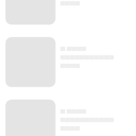
▄▄▄▄
▄ ▄▄▄▄
▄▄▄▄▄▄▄▄▄▄▄
▄▄▄▄
▄ ▄▄▄▄
▄▄▄▄▄▄▄▄▄▄▄
▄▄▄▄