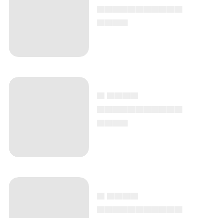
▄▄▄▄▄▄▄▄▄▄▄
▄▄▄▄
▄ ▄▄▄▄
▄▄▄▄▄▄▄▄▄▄▄
▄▄▄▄
▄ ▄▄▄▄
▄▄▄▄▄▄▄▄▄▄▄