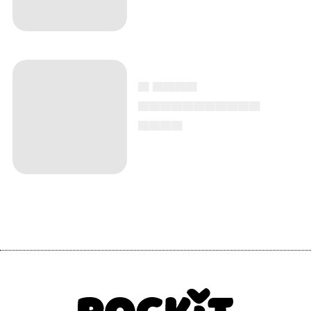
▄ ▄▄▄▄
▄▄▄▄▄▄▄▄▄▄▄
▄▄▄▄