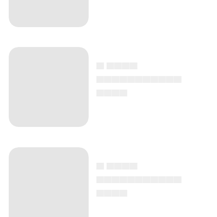
▄ ▄▄▄▄
▄▄▄▄▄▄▄▄▄▄▄
▄▄▄▄
▄ ▄▄▄▄
▄▄▄▄▄▄▄▄▄▄▄
▄▄▄▄