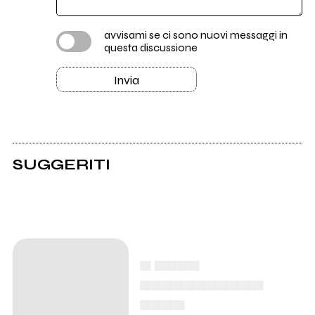
avvisami se ci sono nuovi messaggi in
questa discussione
Invia
SUGGERITI
▄ ▄▄▄▄
▄▄▄▄▄▄▄▄▄▄▄
▄▄▄▄