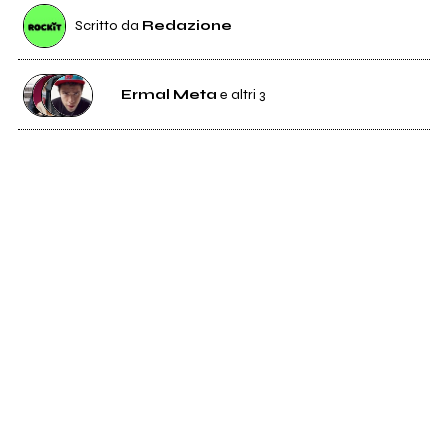
Scritto da
Redazione
Ermal Meta
e altri 3
8
Ermal Meta
11
Francesca Michielin
3
Maneskin
26
Fedez