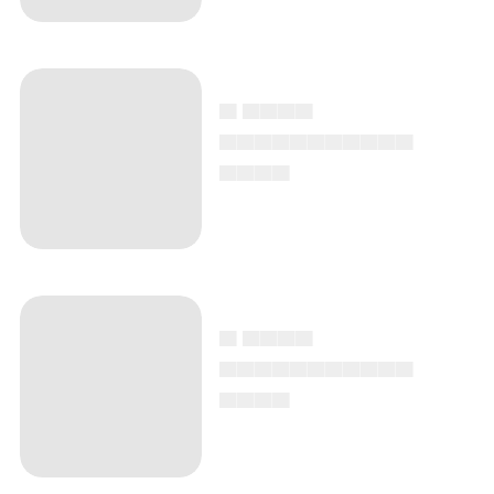
▄ ▄▄▄▄
▄▄▄▄▄▄▄▄▄▄▄
▄▄▄▄
▄ ▄▄▄▄
▄▄▄▄▄▄▄▄▄▄▄
▄▄▄▄