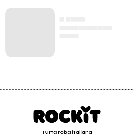
▄ ▄▄▄▄
▄▄▄▄▄▄▄▄▄▄▄
▄▄▄▄
Tutta roba italiana