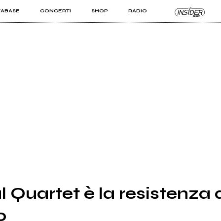
TABASE
CONCERTI
SHOP
RADIO
KIT PRO
ISTI
VIZI
 Quartet è la resistenza a
o