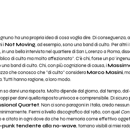
, ognuno ha una propria idea di cosa voglia dire. Di conseguenza, 
i i
Not Moving
, ad esempio, sono una band di culto. Per altri i
, in una bella intervista nel quartiere di San Lorenzo a Roma, diss
ico di culto ma molto affezionato”. C'è chi, forse un po' ingen
una band di culto. Chi, con più cognizione di causa, i
Massim
ragazza che conosco che “di culto” considera
Marco Masini
, m
a. Tutti hanno ragione, a loro modo.
n so darvi una risposta. Molto dipende dal giorno, dal tempo, dal 
troppi per darvi quella risposta univoca e comprensibile. Di sicuro
sional Quartet
. Non ci sono paragoni in Italia, credo nessu
ni minimamente. Fermi a livello discografico dal 1980, con quel
Conf
e citato in ogni dove da che ho memoria come effettivo oggetto 
-punk tendente alla no-wave
, tornano visibili ai miei ra