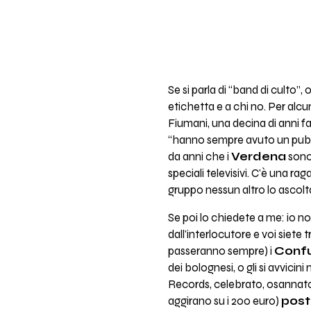
Se si parla di “band di culto”
etichetta e a chi no. Per alcun
Fiumani, una decina di anni fa
“hanno sempre avuto un pubbl
da anni che i
Verdena
sono 
speciali televisivi. C'è una 
gruppo nessun altro lo ascolt
Se poi lo chiedete a me: io no
dall'interlocutore e voi siete 
passeranno sempre) i
Confu
dei bolognesi, o gli si avvici
Records, celebrato, osannato 
aggirano su i 200 euro)
post