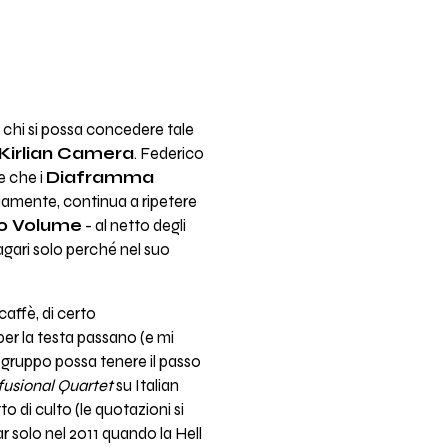
a chi si possa concedere tale
Kirlian Camera
. Federico
e che i
Diaframma
uamente, continua a ripetere
o Volume
- al netto degli
agari solo perché nel suo
caffè, di certo
 per la testa passano (e mi
n gruppo possa tenere il passo
usional Quartet
su Italian
di culto (le quotazioni si
dar solo nel 2011 quando la Hell