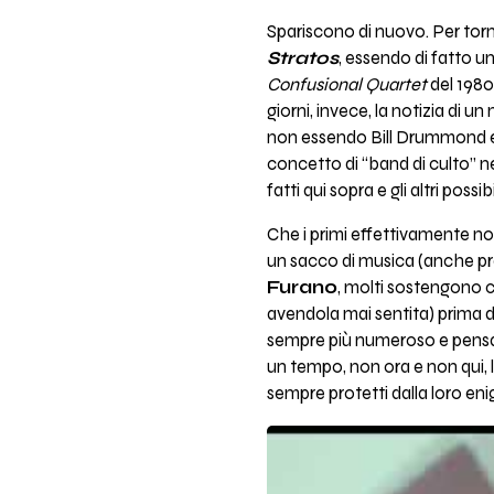
Spariscono di nuovo. Per to
Stratos
, essendo di fatto un
Confusional Quartet
del 1980 
giorni, invece, la notizia di u
non essendo Bill Drummond e
concetto di “band di culto” nei
fatti qui sopra e gli altri possib
Che i primi effettivamente non
un sacco di musica (anche pro
Furano
, molti sostengono 
avendola mai sentita) prima d
sempre più numeroso e pensato
un tempo, non ora e non qui, 
sempre protetti dalla loro eni