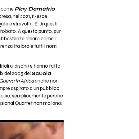
to come
Play Demetrio
presa, nel 2021, ri-esce
ta e stravolta. E' di questi
varobato. A questo punto, pur
abbastanza chiaro come il
renza tra loro e tutti i nomi
toli ai dischi) e hanno fatto
ix del 2005 dei
Scuola
Guerra In Africa
anche non
empre aspirato a un pubblico
priccio, semplicemente perché
fusional Quartet non mollano: