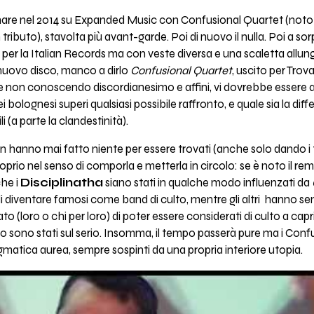
rnare nel 2014 su Expanded Music con Confusional Quartet (no
 tributo), stavolta più avant-garde. Poi di nuovo il nulla. Poi a sor
per la Italian Records ma con veste diversa e una scaletta allunga
n nuovo disco, manco a dirlo
Confusional Quartet
, uscito per Tro
 non conoscendo discordianesimo e affini, vi dovrebbe essere 
 bolognesi superi qualsiasi possibile raffronto, e quale sia la diffe
ili (a parte la clandestinità).
 hanno mai fatto niente per essere trovati (anche solo dando i ti
prio nel senso di comporla e metterla in circolo: se è noto il rem
che i
Disciplinatha
siano stati in qualche modo influenzati da
i diventare famosi come band di culto, mentre gli altri hanno s
 (loro o chi per loro) di poter essere considerati di culto a ca
lo sono stati sul serio. Insomma, il tempo passerà pure ma i Con
gmatica aurea, sempre sospinti da una propria interiore utopia.