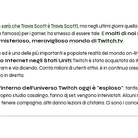
 sarà che Travis Scott è Travis Scott
), ma negli ultimi giorni quell
 famosa) per i gamer, ha smesso di essere tale. E
molti di noi
 misterioso, meraviglioso mondo di
Twitch.tv
.
1 ed è una delle più importanti e popolate realtà del mondo on-li
 Internet negli Stati Uniti
; Twitch è stata acquistata da
am e via dicendo. Conta milioni di utenti attivi, è in continua cr
 in diretta.
l’interno dell’universo Twitch oggi è "esploso"
: tanti
oprio studio casalingo, fanno dj set, vengono intervistati. Alcuni 
tenere compagnia, altri danno lezioni di chitarra. Ci sono i concerti