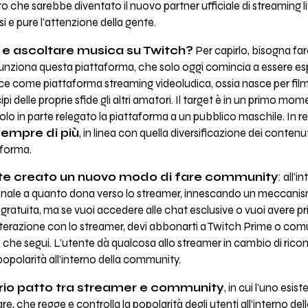
che sarebbe diventato il nuovo partner ufficiale di streaming liv
si e pure l'attenzione della gente.
 e ascoltare musica su Twitch?
Per capirlo, bisogna far
unziona questa piattaforma, che solo oggi comincia a essere es
asce come piattaforma streaming videoludica, ossia nasce per film
i delle proprie sfide gli altri amatori. Il target è in un primo m
solo in parte relegato la piattaforma a un pubblico maschile. In r
empre di più
, in linea con quella diversificazione dei contenut
aforma.
nte creato un nuovo modo di fare community
: all’i
onale a quanto dona verso lo streamer, innescando un meccanis
atuita, ma se vuoi accedere alle chat esclusive o vuoi avere prio
razione con lo streamer, devi abbonarti a Twitch Prime o comu
 che segui. L’utente dà qualcosa allo streamer in cambio di ric
polarità all’interno della community.
prio patto tra streamer e community
, in cui l’uno esis
, che regge e controlla la popolarità degli utenti all’interno d