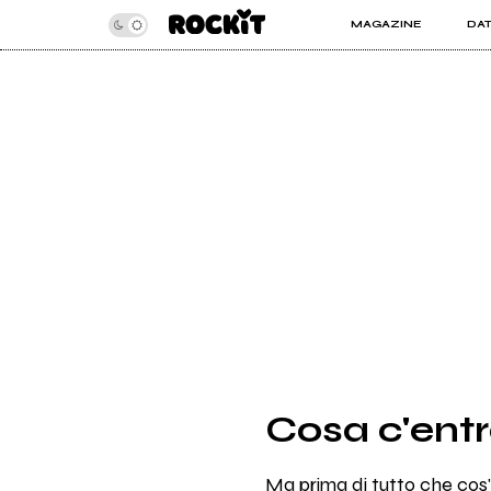
MAGAZINE
DA
INSIDER
ROC
ARTICOLI
ART
RECENSIONI
SER
VIDEO
Cosa c'entr
Ma prima di tutto che cos'