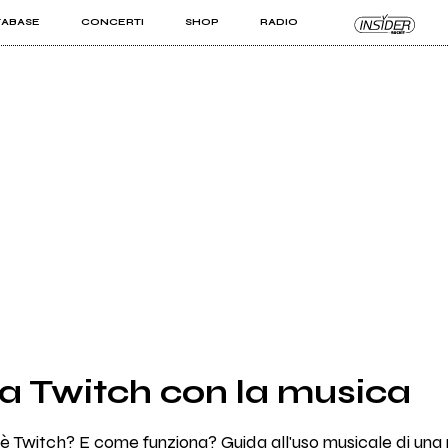
TABASE
CONCERTI
SHOP
RADIO
KIT PRO
ISTI
VIZI
a Twitch con la musica
è Twitch? E come funziona? Guida all'uso musicale di una