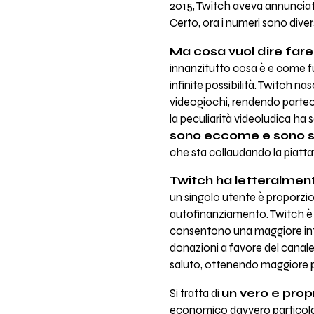
2015, Twitch aveva annunciato 
Certo, ora i numeri sono diver
Ma cosa vuol dire fare
innanzitutto cosa è e come f
infinite possibilità. Twitch n
videogiochi, rendendo partecip
la peculiarità videoludica ha 
sono eccome e sono s
che sta collaudando la piatt
Twitch ha letteralme
un singolo utente è proporzi
autofinanziamento. Twitch è gr
consentono una maggiore inte
donazioni a favore del canale
saluto, ottenendo maggiore po
Si tratta di
un vero e pro
economico davvero particolare