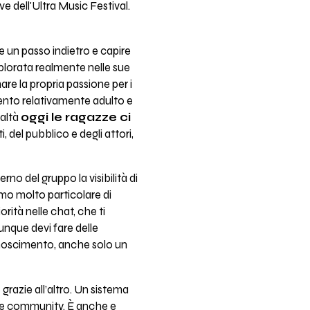
e dell'Ultra Music Festival.
e un passo indietro e capire
plorata realmente nelle sue
are la propria passione per i
omento relativamente adulto e
ealtà
oggi le ragazze ci
i, del pubblico e degli attori,
nterno del gruppo la visibilità di
mo molto particolare di
rità nelle chat, che ti
nque devi fare delle
onoscimento, anche solo un
te grazie all’altro. Un sistema
elle community. È anche e