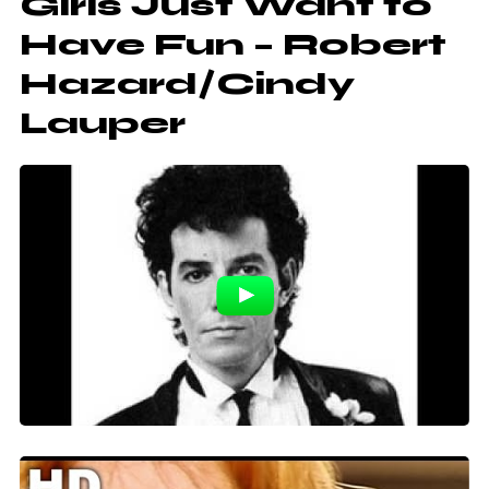
Girls Just Want to
Have Fun – Robert
Hazard/Cindy
Lauper