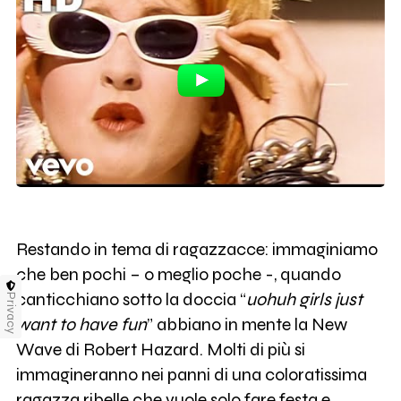
Restando in tema di ragazzacce: immaginiamo
che ben pochi – o meglio poche -, quando
canticchiano sotto la doccia “
uohuh girls just
Privacy
want to have fun
” abbiano in mente la New
Wave di Robert Hazard. Molti di più si
immagineranno nei panni di una coloratissima
ragazza ribelle che vuole solo fare festa e