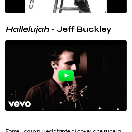
Hallelujah
- Jeff Buckley
Forse il caso più eclatante di cover che supera