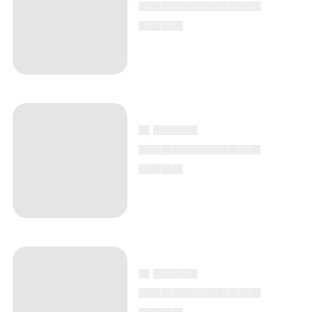
▄▄▄▄▄▄▄▄▄▄▄
▄▄▄▄
▄ ▄▄▄▄
▄▄▄▄▄▄▄▄▄▄▄
▄▄▄▄
▄ ▄▄▄▄
▄▄▄▄▄▄▄▄▄▄▄
▄▄▄▄