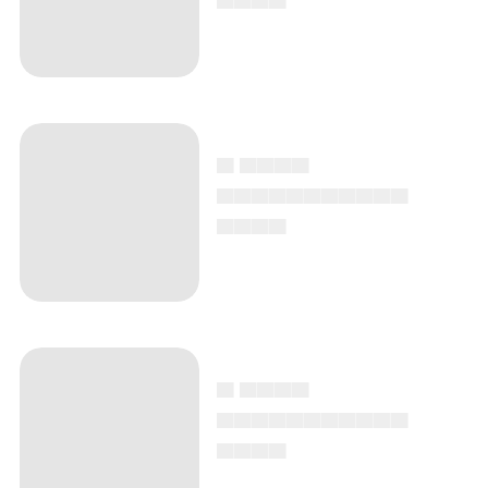
▄ ▄▄▄▄
▄▄▄▄▄▄▄▄▄▄▄
▄▄▄▄
▄ ▄▄▄▄
▄▄▄▄▄▄▄▄▄▄▄
▄▄▄▄