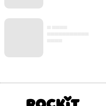
▄ ▄▄▄▄
▄▄▄▄▄▄▄▄▄▄▄
▄▄▄▄