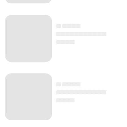
▄ ▄▄▄▄
▄▄▄▄▄▄▄▄▄▄▄
▄▄▄▄
▄ ▄▄▄▄
▄▄▄▄▄▄▄▄▄▄▄
▄▄▄▄