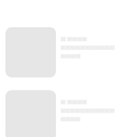
▄ ▄▄▄▄
▄▄▄▄▄▄▄▄▄▄▄
▄▄▄▄
▄ ▄▄▄▄
▄▄▄▄▄▄▄▄▄▄▄
▄▄▄▄