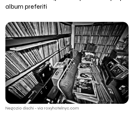
album preferiti
Negozio dischi - via roxyhotelnyc.com