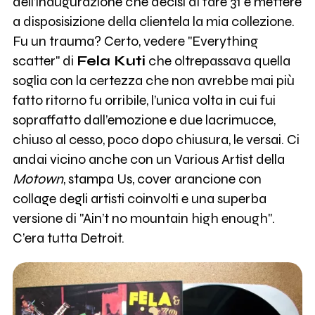
dell’inaugurazione che decisi di fare 31 e mettere
a disposisizione della clientela la mia collezione.
Fu un trauma? Certo, vedere "Everything
scatter" di
Fela Kuti
che oltrepassava quella
soglia con la certezza che non avrebbe mai più
fatto ritorno fu orribile, l’unica volta in cui fui
sopraffatto dall’emozione e due lacrimucce,
chiuso al cesso, poco dopo chiusura, le versai. Ci
andai vicino anche con un Various Artist della
Motown
, stampa Us, cover arancione con
collage degli artisti coinvolti e una superba
versione di "Ain’t no mountain high enough".
C’era tutta Detroit.