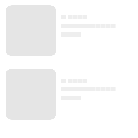
▄ ▄▄▄▄
▄▄▄▄▄▄▄▄▄▄▄
▄▄▄▄
▄ ▄▄▄▄
▄▄▄▄▄▄▄▄▄▄▄
▄▄▄▄