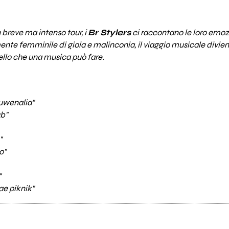
 breve ma intenso tour, i
Br Stylers
ci raccontano le loro emozio
ente femminile di gioia e malinconia, il viaggio musicale divie
llo che una musica può fare.
uwenalia"
ub"
"
o"
"
ae piknik"