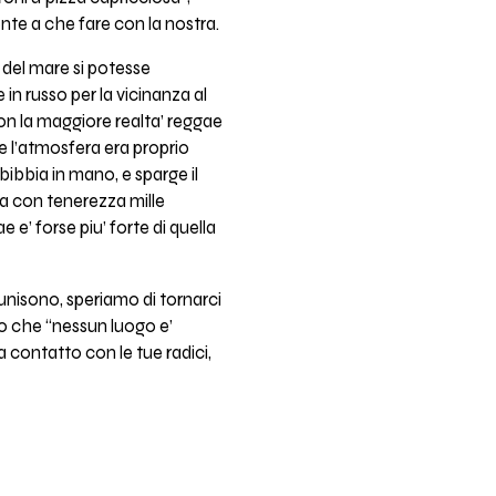
ente a che fare con la nostra.
 del mare si potesse
in russo per la vicinanza al
on la maggiore realta’ reggae
 e l’atmosfera era proprio
 bibbia in mano, e sparge il
rda con tenerezza mille
e e’ forse piu’ forte di quella
’unisono, speriamo di tornarci
mo che “nessun luogo e’
 a contatto con le tue radici,