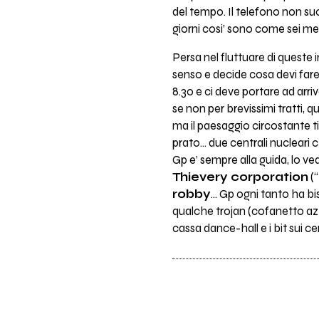
del tempo. Il telefono non suo
giorni cosi’ sono come sei mes
Persa nel fluttuare di queste 
senso e decide cosa devi fare,
8.30 e ci deve portare ad arri
se non per brevissimi tratti, q
ma il paesaggio circostante ti
prato… due centrali nucleari 
Gp e’ sempre alla guida, lo ved
Thievery corporation
(“
robby
... Gp ogni tanto ha b
qualche trojan (cofanetto azzu
cassa dance-hall e i bit sui ce