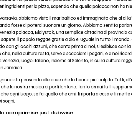
veri ingridienti per la pizza, sapendo che quella polacca non ha ni
arsavia, abbiamo visto il mar baltico ed immaginato che al di la’
ando forse di poterci suonare un giorno. Abbiamo sentito parlare 
enezia polacca, Bialystok, una semplice cittadina di provincia c
 sapete, il popolo reggae grazie a dio e’ uguale in tutto il mondo,
ndo con gli occhi azzurri, che canta prima di noi, si esibisce con la
 che, nella cultura rasta, serve a scacciare i pagani, e a noi rico
 Venezia, luogo italiano, insieme al Salento, in cui la cultura regga
in Jamaica.
gnuno sta pensando alle cose che lo hanno piu’ colpito. Tutti, all
 che la nostra musica ci porti lontano, tanto ormai tutti sappia
 che ogni luogo, se fai quello che ami, ti riporta a casa e ti mette
i sogni.
No comprimise just dubwise.