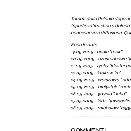
Tornati dalla Polonia dopo un
tripudio intimistico e dolcem
conoscenza e diffusione. Que
Ecco le date:
19.05.2005 - opole "mok"
20.05.2005 - czestochowa "j
21.05.2005 - tychy "kloster p
22.05.2005 - kraków "re"
24.05.2005 - warszawa " cdq
25.05.2005 - bialystok " metr
26.05.2005 - gdynia "ucho"
27.05.2005 - lódz. "juwenalia
28.05.2005 - michalów "regg
COMMENTI