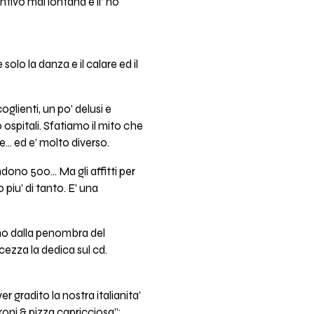
tivo mai lontana e li’ ho
olo la danza e il calare ed il
glienti, un po’ delusi e
ospitali. Sfatiamo il mito che
e… ed e’ molto diverso.
ono 500... Ma gli affitti per
iu’ di tanto. E’ una
uno dalla penombra del
ezza la dedica sul cd.
r gradito la nostra italianita’
oni & pizza capricciosa”;