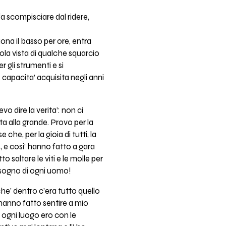
fa scompisciare dal ridere,
ona il basso per ore, entra
sola vista di qualche squarcio
r gli strumenti e si
 capacita’ acquisita negli anni
 dire la verita’: non ci
a alla grande. Provo per la
che, per la gioia di tutti, la
e, e cosi’ hanno fatto a gara
saltare le viti e le molle per
l sogno di ogni uomo!
che’ dentro c’era tutto quello
hanno fatto sentire a mio
 ogni luogo ero con le