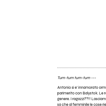
Tum-tum tum-tum ---
Antonio si e’ innamorato orma
parimerito con Balystok. Le r
genere. I ragazzi??!! Lascia
sa che al femminile le cose r