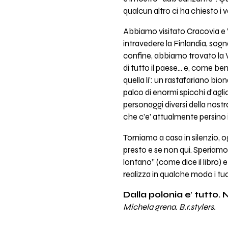
qualcun altro ci ha chiesto i 
Abbiamo visitato Cracovia e V
intravedere la Finlandia, sogn
confine, abbiamo trovato la V
di tutto il paese… e, come ben
quella li’: un rastafariano bio
palco di enormi spicchi d’aglio
personaggi diversi della nostra
che c’e’ attualmente persino 
Torniamo a casa in silenzio, o
presto e se non qui. Speriamo
lontano” (come dice il libro) e
realizza in qualche modo i tuo
Dalla polonia e
’
tutto. 
Michela grena. B.r.stylers.