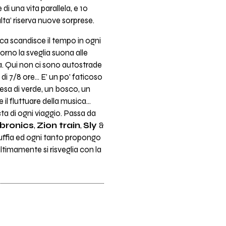
i una vita parallela, e 10
lta’ riserva nuove sorprese.
ica scandisce il tempo in ogni
iorno la sveglia suona alle
sa. Qui non ci sono autostrade
’ di 7/8 ore… E’ un po’ faticoso
tesa di verde, un bosco, un
 il fluttuare della musica…
cta di ogni viaggio. Passa da
ibronics
,
Zion train
,
Sly
&
uffia ed ogni tanto propongo
ltimamente si risveglia con la