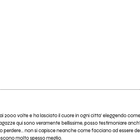
i 2000 volte e ha lasciato il cuore in ogni citta’ eleggendo come
agazze qui sono veramente bellissime, posso testimoniare anch’i
mo perdere… non si capisce neanche come facciano ad essere de
iescono molto spesso meglio.