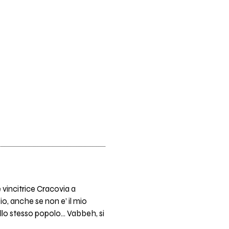
 vincitrice Cracovia a
o, anche se non e’ il mio
llo stesso popolo… Vabbeh, si