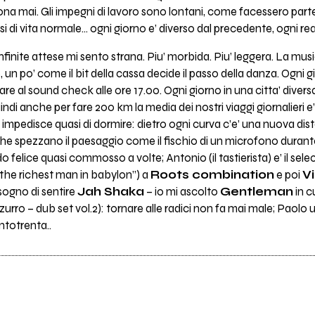
na mai. Gli impegni di lavoro sono lontani, come facessero parte d
i di vita normale… ogni giorno e’ diverso dal precedente, ogni rea
infinite attese mi sento strana. Piu’ morbida. Piu’ leggera. La mus
 un po’ come il bit della cassa decide il passo della danza. Ogni g
vare al sound check alle ore 17.00. Ogni giorno in una citta’ diver
uindi anche per fare 200 km la media dei nostri viaggi giornalieri e
 impedisce quasi di dormire: dietro ogni curva c’e’ una nuova dis
che spezzano il paesaggio come il fischio di un microfono durante
o felice quasi commosso a volte; Antonio (il tastierista) e’ il sele
the richest man in babylon”) a
Roots combination
e poi
V
isogno di sentire
Jah Shaka
– io mi ascolto
Gentleman
in c
rro – dub set vol.2): tornare alle radici non fa mai male; Paolo u
ntotrenta..