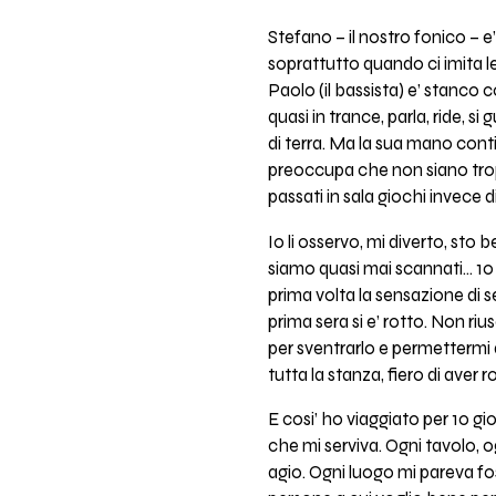
Stefano – il nostro fonico – e
soprattutto quando ci imita le
Paolo (il bassista) e’ stanco 
quasi in trance, parla, ride, s
di terra. Ma la sua mano contin
preoccupa che non siano troppo
passati in sala giochi invece d
Io li osservo, mi diverto, st
siamo quasi mai scannati… 10 
prima volta la sensazione di se
prima sera si e’ rotto. Non ri
per sventrarlo e permettermi d
tutta la stanza, fiero di aver
E cosi’ ho viaggiato per 10 gi
che mi serviva. Ogni tavolo, 
agio. Ogni luogo mi pareva fo