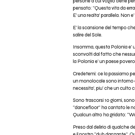
persone a cui voglio bene per
pensato: ”Questa vita da err
E’ una realta’ parallela. Non 
E’ la scansione del tempo che 
salire del Sole.
Insomma, questa Polonia e’ un 
sconvolti dal fatto che nessun
la Polonia e’ un paese povero:
Credetemi: ce la passiamo pegg
un monolocale sono intorno a
necessita’, piu’ che un culto 
Sono trascorsi 10 giorni, son
“dancefloor” ha cantato le no
Qualcun altro ha gridato: “Woh
Preso dal delirio di qualche d
e il nostro “dub danzante”. Q