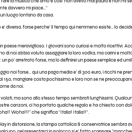
 fare la musica che amo e cosi’ non avevo mai paura e non mi sen
ante davvero mi piace…”
e’ un luogo lontano da casa.
e’ diversa, forse perche’ il tempo qui nemmeno esiste… lo decide s
paese meraviglioso. I giovani sono curiosi e molto ricettivi. Acco
o di noi abbia voluto assaggiare la loro vodka, ma carini e molto 
 un po’ arretrato forse, ma lo definirei un paese semplice ed umil
io noi forse... qui una paga media e’ di 300 euro, i ricchi ne prend
i 150, mangiare costa pochissimo e loro non se ne preoccupano p
come da noi.
o volati, ma sono allo stesso tempo sembrati lunghissimi. Qualc
stre canzoni, ci ha portato qualche regalo e ha chiesto con dolc
a!! Woha!!!“ che significa “Italia! Italia!!”.
elay in distorsione, la stampa cattolica & conservatrice sembra ave
ualcuno, nel presentarci in polacco si e’ fatto scappare “maccher