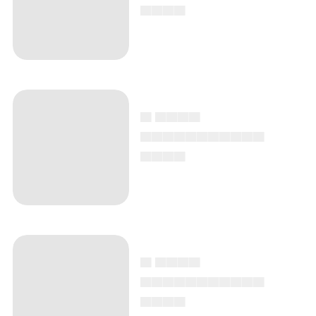
▄▄▄▄
▄ ▄▄▄▄
▄▄▄▄▄▄▄▄▄▄▄
▄▄▄▄
▄ ▄▄▄▄
▄▄▄▄▄▄▄▄▄▄▄
▄▄▄▄