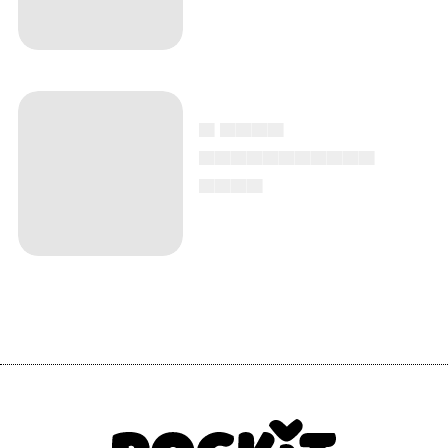
▄ ▄▄▄▄
▄▄▄▄▄▄▄▄▄▄▄
▄▄▄▄