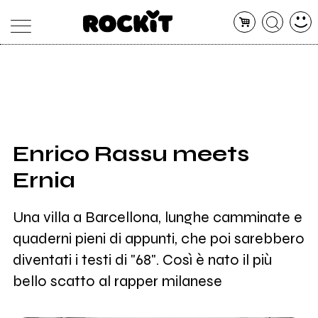
MAGAZINE
DATABASE
ARTICOLI
CONCERTI
ARTISTI
SHOP
Enrico Rassu meets
RADIO
Ernia
Una villa a Barcellona, lunghe camminate e
quaderni pieni di appunti, che poi sarebbero
diventati i testi di "68". Così è nato il più
bello scatto al rapper milanese