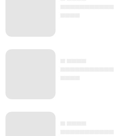
▄▄▄▄▄▄▄▄▄▄▄
▄▄▄▄
▄ ▄▄▄▄
▄▄▄▄▄▄▄▄▄▄▄
▄▄▄▄
▄ ▄▄▄▄
▄▄▄▄▄▄▄▄▄▄▄