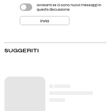
avvisami se ci sono nuovi messaggi in
questa discussione
Invia
SUGGERITI
▄ ▄▄▄▄
▄▄▄▄▄▄▄▄▄▄▄
▄▄▄▄