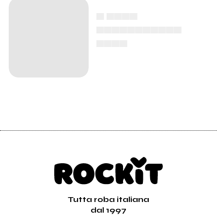
▄ ▄▄▄▄
▄▄▄▄▄▄▄▄▄▄▄
▄▄▄▄
Tutta roba italiana
dal 1997