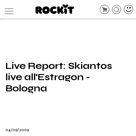
MAGAZINE
DATABASE
ARTICOLI
CONCERTI
ARTISTI
SHOP
Live Report: Skiantos
RADIO
live all'Estragon -
Bologna
04/09/2009