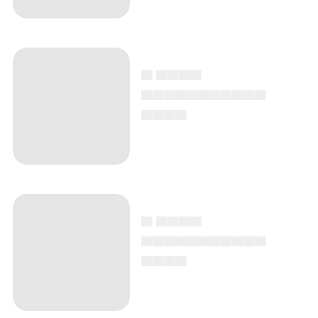
▄ ▄▄▄▄
▄▄▄▄▄▄▄▄▄▄▄
▄▄▄▄
▄ ▄▄▄▄
▄▄▄▄▄▄▄▄▄▄▄
▄▄▄▄