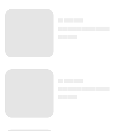
▄ ▄▄▄▄
▄▄▄▄▄▄▄▄▄▄▄
▄▄▄▄
▄ ▄▄▄▄
▄▄▄▄▄▄▄▄▄▄▄
▄▄▄▄