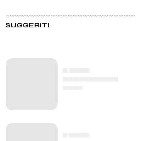
SUGGERITI
▄ ▄▄▄▄
▄▄▄▄▄▄▄▄▄▄▄
▄▄▄▄
▄ ▄▄▄▄