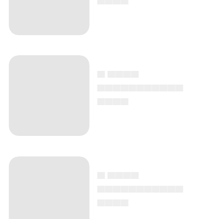
▄ ▄▄▄▄
▄▄▄▄▄▄▄▄▄▄▄
▄▄▄▄
▄ ▄▄▄▄
▄▄▄▄▄▄▄▄▄▄▄
▄▄▄▄