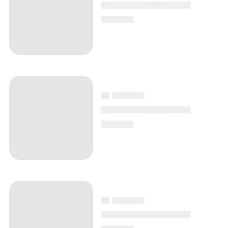
▄▄▄▄▄▄▄▄▄▄▄
▄▄▄▄
▄ ▄▄▄▄
▄▄▄▄▄▄▄▄▄▄▄
▄▄▄▄
▄ ▄▄▄▄
▄▄▄▄▄▄▄▄▄▄▄
▄▄▄▄