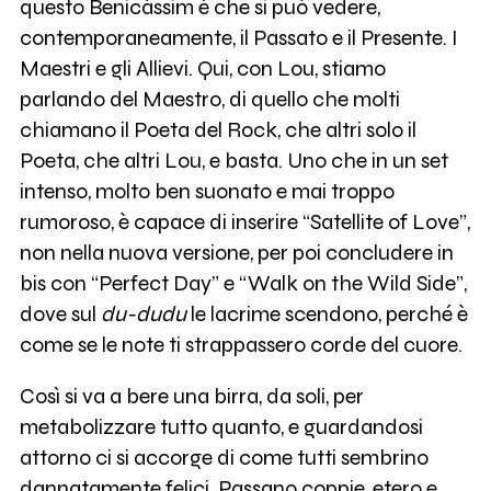
questo Benicàssim è che si può vedere,
contemporaneamente, il Passato e il Presente. I
Maestri e gli Allievi. Qui, con Lou, stiamo
parlando del Maestro, di quello che molti
chiamano il Poeta del Rock, che altri solo il
Poeta, che altri Lou, e basta. Uno che in un set
intenso, molto ben suonato e mai troppo
rumoroso, è capace di inserire “Satellite of Love”,
non nella nuova versione, per poi concludere in
bis con “Perfect Day” e “Walk on the Wild Side”,
dove sul
du-dudu
le lacrime scendono, perché è
come se le note ti strappassero corde del cuore.
Così si va a bere una birra, da soli, per
metabolizzare tutto quanto, e guardandosi
attorno ci si accorge di come tutti sembrino
dannatamente felici. Passano coppie, etero e