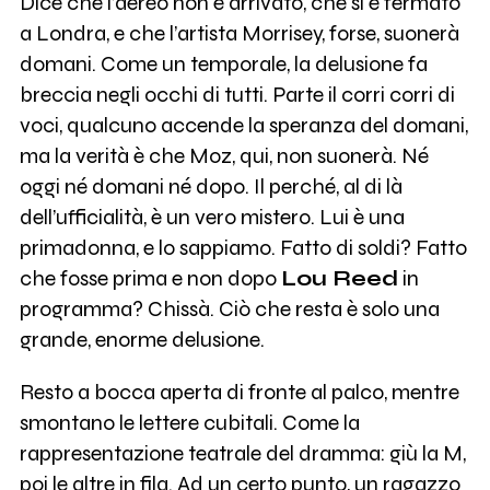
Dice che l’aereo non è arrivato, che si è fermato
a Londra, e che l’artista Morrisey, forse, suonerà
domani. Come un temporale, la delusione fa
breccia negli occhi di tutti. Parte il corri corri di
voci, qualcuno accende la speranza del domani,
ma la verità è che Moz, qui, non suonerà. Né
oggi né domani né dopo. Il perché, al di là
dell’ufficialità, è un vero mistero. Lui è una
primadonna, e lo sappiamo. Fatto di soldi? Fatto
che fosse prima e non dopo
Lou Reed
in
programma? Chissà. Ciò che resta è solo una
grande, enorme delusione.
Resto a bocca aperta di fronte al palco, mentre
smontano le lettere cubitali. Come la
rappresentazione teatrale del dramma: giù la M,
poi le altre in fila. Ad un certo punto, un ragazzo