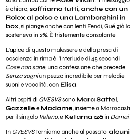
sulla Lambo come
Rose Villain
. Il messaggio
è chiaro,
soffriamo tutti, anche con un
Rolex al polso e una Lamborghini in
box
, si piange anche con lenti Fendi, Gué già lo
sosteneva in
2%
. È tristemente consolante.
L'apice di questo malessere e della presa di
coscienza in rima è l'Interlude di 45 secondi
Cose non sane
, una confessione che precede
Senza sogni
un pezzo incredibile per melodie,
suoni e vocalità, con
Elisa
.
Altri ospiti di
GVESVS
sono
Mara Sattei
,
Gazzelle
e
Madame
, insieme a Marracash
per il singolo
Veleno
, e
Ketama126
in
Domai
.
In
GVESVS
torniamo anche al passato:
alcuni