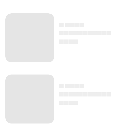
▄ ▄▄▄▄
▄▄▄▄▄▄▄▄▄▄▄
▄▄▄▄
▄ ▄▄▄▄
▄▄▄▄▄▄▄▄▄▄▄
▄▄▄▄