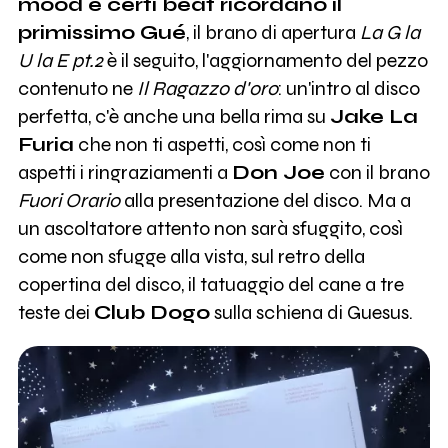
mood e certi beat ricordano il
primissimo Gué
, il brano di apertura
La G la
U la E pt.2
è il seguito, l'aggiornamento del pezzo
contenuto ne
Il Ragazzo d'oro
: un'intro al disco
perfetta, c'è anche una bella rima su
Jake La
Furia
che non ti aspetti, così come non ti
aspetti i ringraziamenti a
Don Joe
con il brano
Fuori Orario
alla presentazione del disco. Ma a
un ascoltatore attento non sarà sfuggito, così
come non sfugge alla vista, sul retro della
copertina del disco, il tatuaggio del cane a tre
teste dei
Club Dogo
sulla schiena di Guesus.