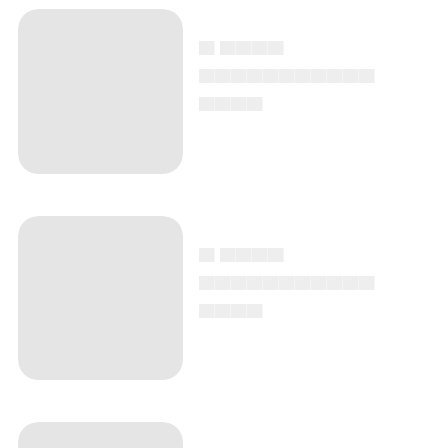
▄ ▄▄▄▄
▄▄▄▄▄▄▄▄▄▄▄
▄▄▄▄
▄ ▄▄▄▄
▄▄▄▄▄▄▄▄▄▄▄
▄▄▄▄