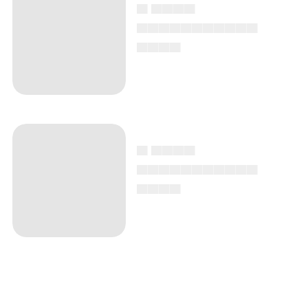
▄ ▄▄▄▄
▄▄▄▄▄▄▄▄▄▄▄
▄▄▄▄
▄ ▄▄▄▄
▄▄▄▄▄▄▄▄▄▄▄
▄▄▄▄