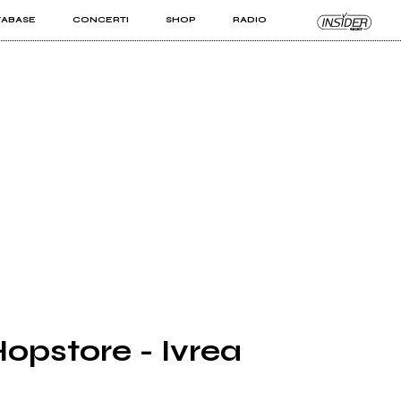
TABASE
CONCERTI
SHOP
RADIO
KIT PRO
ISTI
VIZI
opstore - Ivrea