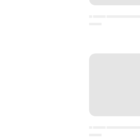
▄ ▄▄▄▄ ▄▄▄▄▄▄▄▄▄▄
▄▄▄▄
▄ ▄▄▄▄ ▄▄▄▄▄▄▄▄▄▄
▄▄▄▄