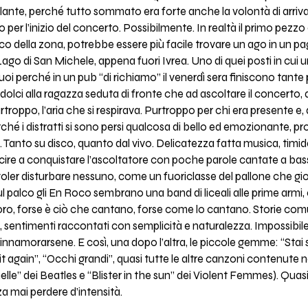
ante, perché tutto sommato era forte anche la volontà di arriva
er l’inizio del concerto. Possibilmente. In realtà il primo pezzo 
co della zona, potrebbe essere più facile trovare un ago in un pa
 Lago di San Michele, appena fuori Ivrea. Uno di quei posti in cui
vuoi perché in un pub “di richiamo” il venerdì sera finiscono tante
hi dolci alla ragazza seduta di fronte che ad ascoltare il concerto
rtroppo, l’aria che si respirava. Purtroppo per chi era presente e, 
é i distratti si sono persi qualcosa di bello ed emozionante, p
. Tanto su disco, quanto dal vivo. Delicatezza fatta musica, timi
uscire a conquistare l’ascoltatore con poche parole cantate a ba
oler disturbare nessuno, come un fuoriclasse del pallone che gioc
ul palco gli En Roco sembrano una band di liceali alle prime armi,
oro, forse è ciò che cantano, forse come lo cantano. Storie com
, sentimenti raccontati con semplicità e naturalezza. Impossibi
innamorarsene. E così, una dopo l’altra, le piccole gemme: “Stai s
it again”, “Occhi grandi”, quasi tutte le altre canzoni contenute n
elle” dei Beatles e “Blister in the sun” dei Violent Femmes). Quasi 
a mai perdere d’intensità.