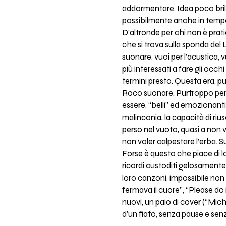
addormentare. Idea poco brill
possibilmente anche in tempo p
D’altronde per chi non è prati
che si trova sulla sponda del
suonare, vuoi per l’acustica, 
più interessati a fare gli occ
termini presto. Questa era, pu
Roco suonare. Purtroppo perch
essere, “belli” ed emozionanti
malinconia, la capacità di ri
perso nel vuoto, quasi a non v
non voler calpestare l’erba. S
Forse è questo che piace di l
ricordi custoditi gelosamente
loro canzoni, impossibile non 
fermava il cuore”, “Please do 
nuovi, un paio di cover (“Mich
d’un fiato, senza pause e senz