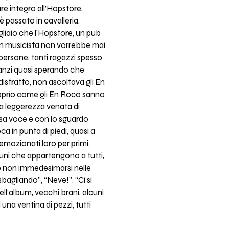
re integro all’Hopstore,
è passato in cavalleria.
gliaio che l’Hopstore, un pub
 un musicista non vorrebbe mai
 persone, tanti ragazzi spesso
, anzi quasi sperando che
distratto, non ascoltava gli En
roprio come gli En Roco sanno
da leggerezza venata di
ssa voce e con lo sguardo
a in punta di piedi, quasi a
 emozionati loro per primi.
uni che appartengono a tutti,
le non immedesimarsi nelle
bagliando”, “Neve!”, “Ci si
ell’album, vecchi brani, alcuni
una ventina di pezzi, tutti