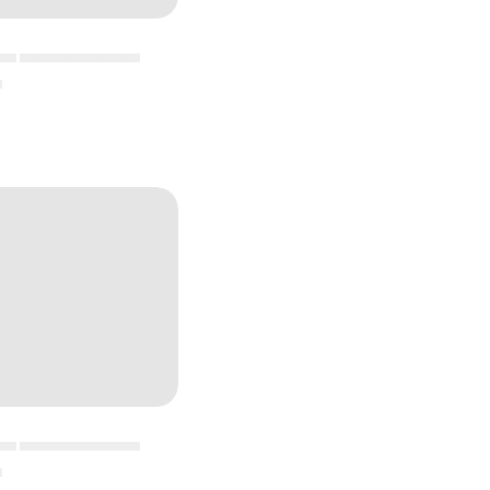
▄▄ ▄▄▄▄▄▄▄▄▄▄▄
▄
▄▄ ▄▄▄▄▄▄▄▄▄▄▄
▄