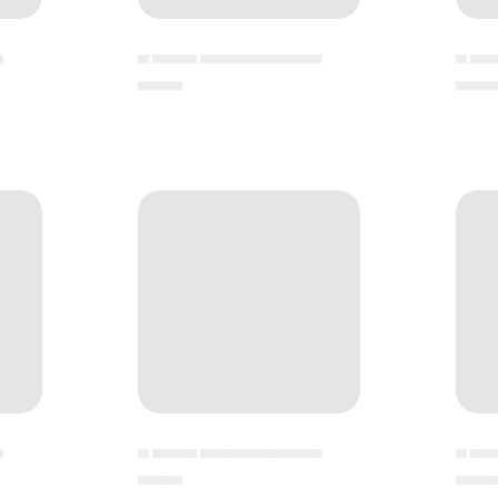
▄
▄ ▄▄▄▄ ▄▄▄▄▄▄▄▄▄▄▄
▄ ▄▄
▄▄▄▄
▄▄▄
▄
▄ ▄▄▄▄ ▄▄▄▄▄▄▄▄▄▄▄
▄ ▄▄
▄▄▄▄
▄▄▄