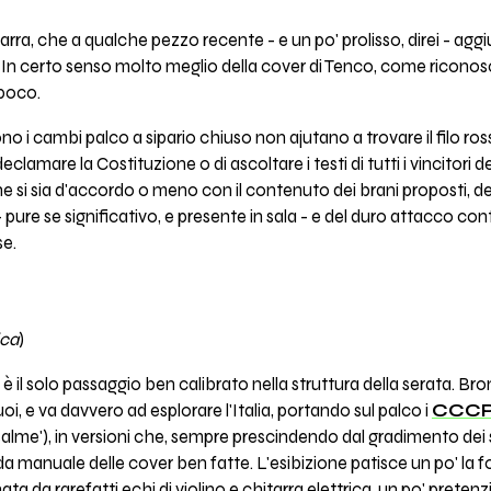
ra, che a qualche pezzo recente - e un po' prolisso, direi - aggi
. In certo senso molto meglio della cover di Tenco, come riconosci
 poco.
iono i cambi palco a sipario chiuso non ajutano a trovare il filo r
eclamare la Costituzione o di ascoltare i testi di tutti i vincitori 
 si sia d'accordo o meno con il contenuto dei brani proposti, del
pure se significativo, e presente in sala - e del duro attacco con
se.
ica
)
ca è il solo passaggio ben calibrato nella struttura della serata. B
oi, e va davvero ad esplorare l'Italia, portando sul palco i
CCC
alme'), in versioni che, sempre prescindendo dal gradimento dei 
da manuale delle cover ben fatte. L'esibizione patisce un po' la 
da rarefatti echi di violino e chitarra elettrica, un po' pretenzio