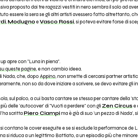
iva proposto dai tre ragazzi vestiti in nero sembra il solo ad avere
o essere la sera se gli altri artisti avessero fatto altrettanto,
di
,
Modugno
e
Vasco Rossi
, si poteva evitare forse di sceg
e up apre con "Luna in piena".
su queste pagine
, e non cambio ideea.
à di Nada, che, dopo
Appino
, non smette di cercarsi partner artisti
eramente, non so da dove iniziare a scrivere, se devo evitare gli in
la, sul palco, a cui basta cantare se stessa per cantare della 'sto
iù delle 'autocover' di "Vuoti a perdere" con gli
Zen Circus
e 
l'ha scritta
Piero Ciampi
ma è già di suo 'un pezzo di Nada', s
, se si contano le cover eseguite e se si esclude la performance de L
na si riduca a un legittimo Battiato, a un episodio più che minore 