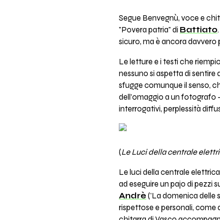
Segue Benvegnù, voce e chitar
"Povera patria" di
Battiato
sicuro, ma è ancora davvero
Le letture e i testi che riemp
nessuno si aspetta di sentire d
sfugge comunque il senso, che
dell'omaggio a un fotografo - 
interrogativi, perplessità diffu
(
Le Luci della centrale elettr
Le luci della centrale elettri
ad eseguire un pajo di pezzi su
Andrè
('La domenica delle s
rispettose e personali, come 
chitarra di Vasco accompagnata 