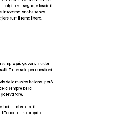
 colpito nel segno, e lascia il
 che, insomma, anche senza
liere tutti il tema libero.
ci sempre più giovani, ma dei
sulti. E non solo per questioni
ria della musica italiana', però
della sempre bella
i poteva fare.
e luci, sembra che il
di Tenco, e - se proprio,