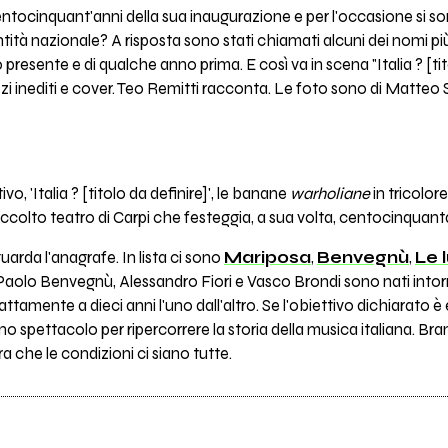
i centocinquant'anni della sua inaugurazione e per l'occasione si
tità nazionale? A risposta sono stati chiamati alcuni dei nomi pi
 presente e di qualche anno prima. E così va in scena "Italia ? [tit
inediti e cover. Teo Remitti racconta. Le foto sono di Matteo Se
, 'Italia ? [titolo da definire]', le banane
warholiane
in tricolor
accolto teatro di Carpi che festeggia, a sua volta, centocinquant
guarda l'anagrafe. In lista ci sono
Mariposa
,
Benvegnù
,
Le 
 Paolo Benvegnù, Alessandro Fiori e Vasco Brondi sono nati intor
ttamente a dieci anni l'uno dall'altro. Se l'obiettivo dichiarato 
o spettacolo per ripercorrere la storia della musica italiana. Brani 
 che le condizioni ci siano tutte.