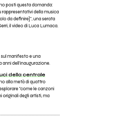
 sono posti questa domanda:
ù rappresentativi della musica
olo da definire]", una serata
rri, il video di Luca Lumaca.
e sul manifesto e una
a anni dell'inaugurazione.
luci della centrale
no alla metà di quattro
è esplorare "come le canzoni
originali degli artisti, ma