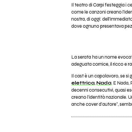
Il teatro di Carpi festeggia 
come le canzoni creano l'iden
nostra, di oggi: dell'immediato
dove ognuno presentava pezzi 
La serata ha un nome evocativo
adeguata cornice, il ricco e r
Il cast è un capolavoro, se si 
elettrica
,
Nada
. E Nada,
decenni consecutivi, quasi esa
creano l'identità nazionale. Un
anche cover d'autore", sembra