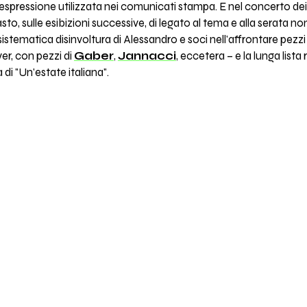
a espressione utilizzata nei comunicati stampa. E nel concerto de
sto, sulle esibizioni successive, di legato al tema e alla serata no
stematica disinvoltura di Alessandro e soci nell'affrontare pezzi a
er, con pezzi di
Gaber
,
Jannacci
, eccetera – e la lunga list
 di "Un'estate italiana".