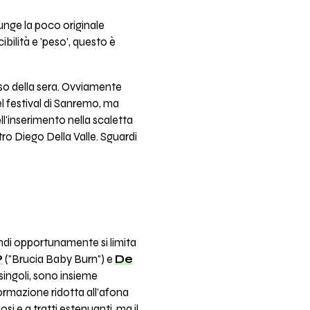
unge la poco originale
bilità e 'peso', questo è
osso della sera. Ovviamente
del festival di Sanremo, ma
l'inserimento nella scaletta
tro Diego Della Valle. Sguardi
rondi opportunamente si limita
P
("Brucia Baby Burn") e
De
singoli, sono insieme
formazione ridotta all'afona
si e a tratti estenuanti, ma il