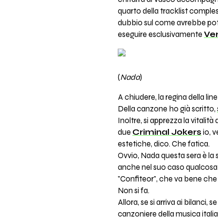
quarto della tracklist compless
dubbio sul come avrebbe potut
eseguire esclusivamente
Ver
(
Nada
)
A chiudere, la regina della lin
Della canzone ho già scritto,
Inoltre, si apprezza la vitalit
due
Criminal Jokers
io, v
estetiche, dico. Che fatica.
Ovvio, Nada questa sera è la so
anche nel suo caso qualcosa p
"Confiteor", che va bene che 
Non si fa.
Allora, se si arriva ai bilanci
canzoniere della musica italia