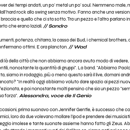
ver dei tempi andati, un po' metal un po' soul. Nemmeno male, 
dall'hard rock allo swing senza motivo. Fanno anche una versione
raccia e quello che ci sta sotto. Tra un pezzo e l'altro parlano in
erto che erano laziali.
// Sandro
menti, potenza, chitarra, la cassa dei Bud, i chemical brothers, 
confermano ottimi. E ora plancton.
// Wad
l di là della città che non abbiamo ancora avuto modo di vedere, c
ili, nonostante la quantità di gruppi". La band. "Abbiamo Paolo a
data, siamo in rodaggio, più o meno questo sarà il live, domani an
cato? "In realtà oggi abbiamo voluto dare spazio ai pezzi nuovi, 
ezionata, e poi nonostante molti pensino che sia un pezzo "semp
a forza".
Alessandra, voce de Il Genio
 occasioni, prima suonavo con Jennifer Gentle, è successo che
ci, loro da due volevano mollare l'ipod e prendere dei musicisti e
zeggio imolese e tante suonate assieme hanno fatto gli Zeus.