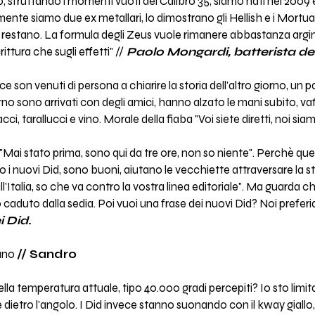
o, sfruttando i momenti vuoti dei Calibro 35, siamo nati nel 2009 e
te siamo due ex metallari, lo dimostrano gli Hellish e i Mortuaria,
 restano. La formula degli Zeus vuole rimanere abbastanza argin
ittura che sugli effetti" //
Paolo Mongardi, batterista deg
son venuti di persona a chiarire la storia dell'altro giorno, un pa
rno sono arrivati con degli amici, hanno alzato le mani subito, va
ci, tarallucci e vino. Morale della fiaba "Voi siete diretti, noi sia
Mai stato prima, sono qui da tre ore, non so niente". Perchè ques
 i nuovi Did, sono buoni, aiutano le vecchiette attraversare la st
l'Italia, so che va contro la vostra linea editoriale". Ma guarda ch
 caduto dalla sedia. Poi vuoi una frase dei nuovi Did? Noi prefer
i Did.
ano
// Sandro
la temperatura attuale, tipo 40.000 gradi percepiti? Io sto limit
è dietro l'angolo. I Did invece stanno suonando con il kway giall