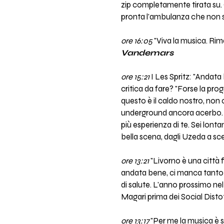
zip completamente tirata su. O
pronta l'ambulanza che non s
ore 16:05
"Viva la musica. Ri
Vandemars
ore 15:21
I Les Spritz: "Andata 
critica da fare? "Forse la pro
questo è il caldo nostro, non 
underground ancora acerbo. M
più esperienza di te. Sei lon
bella scena, dagli Uzeda a sc
ore 13:21
"Livorno è una città f
andata bene, ci manca tanto 
di salute. L'anno prossimo ne
Magari prima dei Social Disto
ore 13:17
"Per me la musica è 