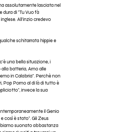
ma assolutamente lasciata nel
 dura di "Tu Vuo fà
 inglese. All'inzio credevo
qualche schitarrata hippie e
'è una bella situazione, i
lla batteria, Arno alle
dremo in Calabria". Perchè non
Pop Porno al di là di tutto è
liciotto", invece la sua
 contemporaneamente il Genio
 così è stato". Gli Zeus
 Abbiamo suonato abbastanza