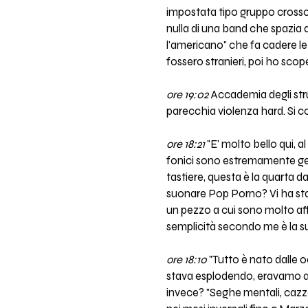
impostata tipo gruppo crosso
nulla di una band che spazia 
l'americano" che fa cadere le b
fossero stranieri, poi ho scop
ore 19:02
Accademia degli stru
parecchia violenza hard. Si 
ore 18:21
"E' molto bello qui, a
fonici sono estremamente gent
tastiere, questa è la quarta 
suonare Pop Porno? Vi ha stan
un pezzo a cui sono molto aff
semplicità secondo me è la su
ore 18:10
"Tutto è nato dalle
stava esplodendo, eravamo ami
invece? "Seghe mentali, caz