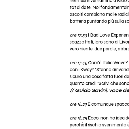
nei mesi invernali fino a Marz
tot di date. Noi fondamentalmen
ascolti cambiano ma le radici
batteria puntando più sulla scr
ore 17:53
I Bad Love Experience 
scazzottati, loro sono di Livo
vero niente, due parole, abbrac
ore 17:45
Com'è Italia Wave? "
con i Kway? "Stanno arrivando
sicuro una cosa fatta fuori dal
quanto credi. "Scrivi che sono
// Guido Savini, voce de
ore 16:29
E comunque spacc
ore 16:25
Ecco, non ho idea del
perchè il rischio svenimento 