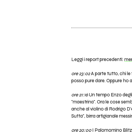
Leggi i report precedenti:
mer
ore 23:02
A parte tutto, chi l
posso pure dare. Oppure ho a
ore 21:16
Un tempo Enzo degli A
"maestrina". Ora le cose sembr
anche al violino di Rodrigo D'
Sutta", birra artigianale mes
ore 20:00
I Palomomino Blitz 