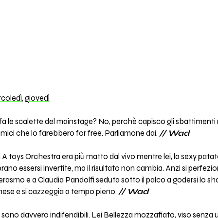
coledì
,
giovedì
e fa le scalette del mainstage? No, perchè capisco gli sbattiment
mici che lo farebbero for free. Parliamone dai.
// Wad
 toys Orchestra era più matto dal vivo mentre lei, la sexy patato
ano essersi invertite, ma il risultato non cambia. Anzi si perfezi
erasmo e a Claudia Pandolfi seduta sotto il palco a godersi lo sh
sinese e si cazzeggia a tempo pieno.
// Wad
sono davvero indifendibili. Lei Bellezza mozzafiato, viso senza u