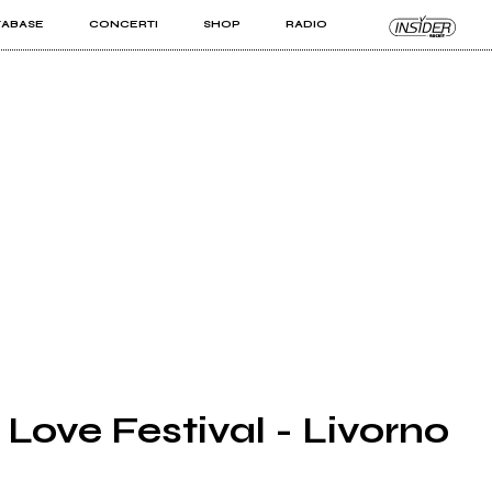
TABASE
CONCERTI
SHOP
RADIO
KIT PRO
ISTI
VIZI
 Love Festival - Livorno