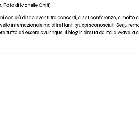
 Foto di Monelle Chiti)
iorni con più di 100 eventi tra concerti, dj set conferenze, e mol
livello internazionale ma altrettanti gruppi sconosciuti. Seguiremo i
re tutto ed essere ovunnque. Il blog in diretta da Italia Wave, a