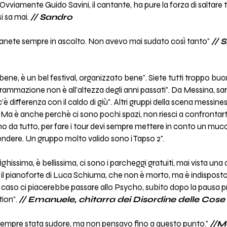
vviamente Guido Savini, il cantante, ha pure la forza di saltare ti
i sa mai.
// Sandro
manete sempre in ascolto. Non avevo mai sudato così tanto"
// S
bene, è un bel festival, organizzato bene". Siete tutti troppo buo
grammazione non è all'altezza degli anni passati". Da Messina, saret
c'è differenza con il caldo di giù". Altri gruppi della scena messi
a è anche perchè ci sono pochi spazi, non riesci a confrontart
tano da tutto, per fare i tour devi sempre mettere in conto un mu
endere. Un gruppo molto valido sono i Tapso 2".
ighissima, è bellissima, ci sono i parcheggi gratuiti, mai vista una
il pianoforte di Luca Schiuma, che non è morto, ma è indispost
l caso ci piacerebbe passare allo Psycho, subito dopo la pausa pr
tion".
// Emanuele, chitarra dei Disordine delle Cose
sempre stata sudore, ma non pensavo fino a questo punto."
//M