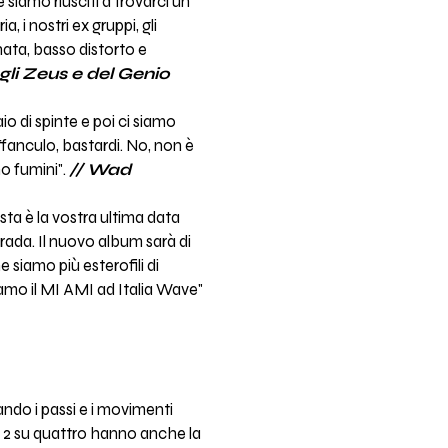
 siamo riusciti a trovarci un
 i nostri ex gruppi, gli
ata, basso distorto e
li Zeus e del Genio
io di spinte e poi ci siamo
ffanculo, bastardi. No, non è
mo fumini".
// Wad
ta è la vostra ultima data
rada. Il nuovo album sarà di
e siamo più esterofili di
iamo il MI AMI ad Italia Wave"
ando i passi e i movimenti
o, 2 su quattro hanno anche la