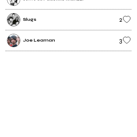
2
Slugs
3
Joe Leaman