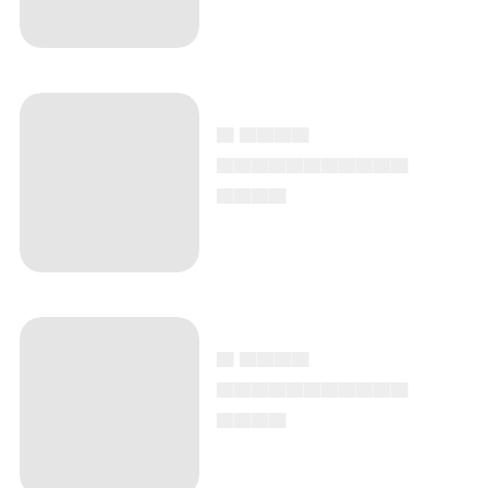
▄ ▄▄▄▄
▄▄▄▄▄▄▄▄▄▄▄
▄▄▄▄
▄ ▄▄▄▄
▄▄▄▄▄▄▄▄▄▄▄
▄▄▄▄