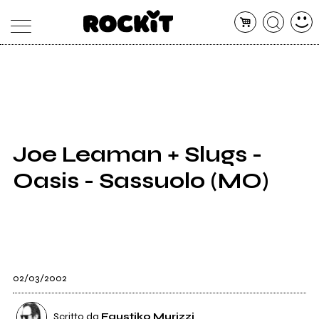
MAGAZINE
DATABASE
ARTICOLI
CONCERTI
ARTISTI
SHOP
Joe Leaman + Slugs -
RADIO
Oasis - Sassuolo (MO)
02/03/2002
Scritto da
Faustiko Murizzi