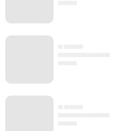
▄▄▄▄
▄ ▄▄▄▄
▄▄▄▄▄▄▄▄▄▄▄
▄▄▄▄
▄ ▄▄▄▄
▄▄▄▄▄▄▄▄▄▄▄
▄▄▄▄