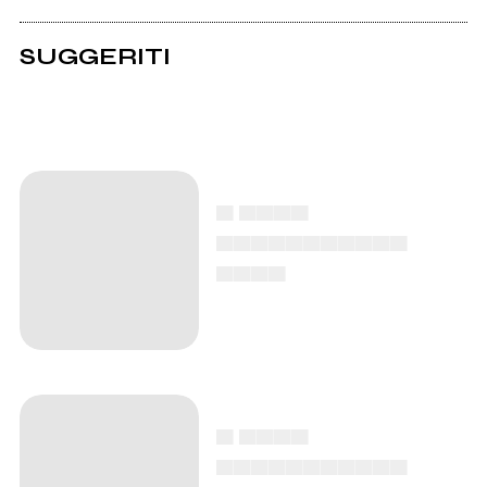
SUGGERITI
▄ ▄▄▄▄
▄▄▄▄▄▄▄▄▄▄▄
▄▄▄▄
▄ ▄▄▄▄
▄▄▄▄▄▄▄▄▄▄▄