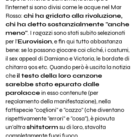
l'internet si sono divisi come le acque nel Mar
Rosso:
chi ha gridato alla rivoluzione,
chi ha detto sostanzialmente "anche
meno"
. I ragazzi sono stati subito selezionati
per l'
Eurovision
, e fin qui tutto abbastanza
bene: se la possono giocare coi cliché, i costumi,
il sex appeal di Damiano e Victoria, le bordate di
chitarra 90s etc. Quando però è uscita la notizia
che
il testo della loro canzone
sarebbe stato epurato dalle
parolacce
in esso contenute (per
regolamento della manifestazione), nella
fattispecie "coglioni" e "cazzo" (che diventano
rispettivamente "errori" e "cosa"), è piovuta
un'altra
shitstorm
su di loro, stavolta
completamente fuori fuoco.