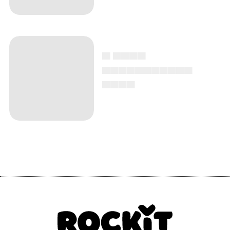
▄ ▄▄▄▄
▄▄▄▄▄▄▄▄▄▄▄
▄▄▄▄