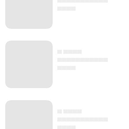
▄▄▄▄
▄ ▄▄▄▄
▄▄▄▄▄▄▄▄▄▄▄
▄▄▄▄
▄ ▄▄▄▄
▄▄▄▄▄▄▄▄▄▄▄
▄▄▄▄