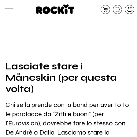
MAGAZINE
DATABASE
ARTICOLI
CONCERTI
ARTISTI
SHOP
Lasciate stare i
RADIO
Måneskin (per questa
volta)
Chi se la prende con la band per aver tolto
le parolacce da "Zitti e buoni" (per
l'Eurovision), dovrebbe fare lo stesso con
De Andrè o Dalla. Lasciamo stare la