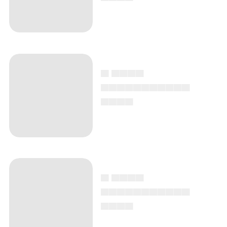
▄ ▄▄▄▄
▄▄▄▄▄▄▄▄▄▄▄
▄▄▄▄
▄ ▄▄▄▄
▄▄▄▄▄▄▄▄▄▄▄
▄▄▄▄