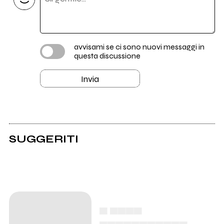
avvisami se ci sono nuovi messaggi in
questa discussione
Invia
SUGGERITI
▄ ▄▄▄▄
▄▄▄▄▄▄▄▄▄▄▄