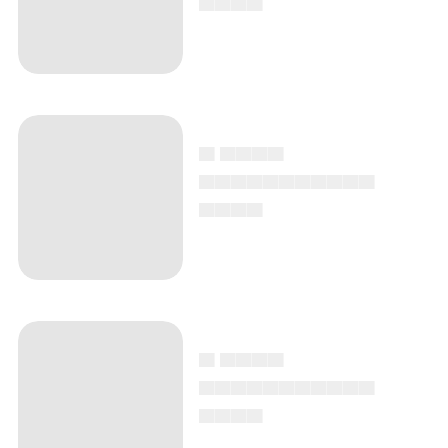
▄ ▄▄▄▄
▄▄▄▄▄▄▄▄▄▄▄
▄▄▄▄
▄ ▄▄▄▄
▄▄▄▄▄▄▄▄▄▄▄
▄▄▄▄