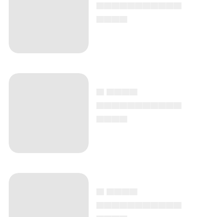
▄▄▄▄▄▄▄▄▄▄▄
▄▄▄▄
▄ ▄▄▄▄
▄▄▄▄▄▄▄▄▄▄▄
▄▄▄▄
▄ ▄▄▄▄
▄▄▄▄▄▄▄▄▄▄▄
▄▄▄▄