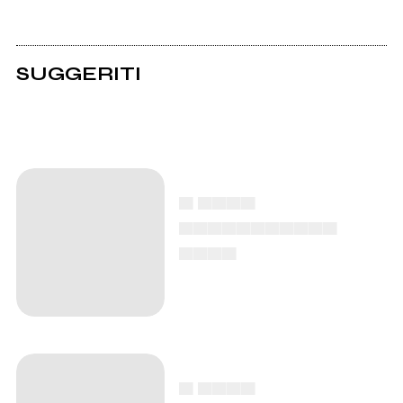
SUGGERITI
▄ ▄▄▄▄
▄▄▄▄▄▄▄▄▄▄▄
▄▄▄▄
▄ ▄▄▄▄