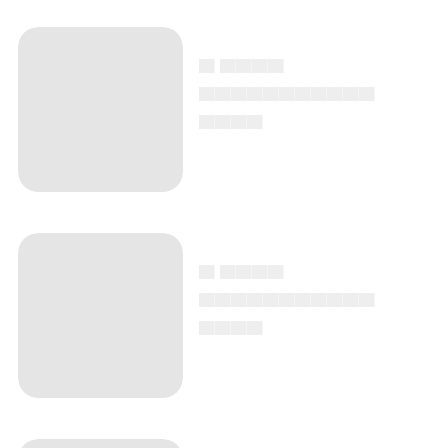
▄ ▄▄▄▄
▄▄▄▄▄▄▄▄▄▄▄
▄▄▄▄
▄ ▄▄▄▄
▄▄▄▄▄▄▄▄▄▄▄
▄▄▄▄