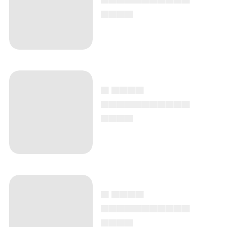
▄▄▄▄
▄ ▄▄▄▄
▄▄▄▄▄▄▄▄▄▄▄
▄▄▄▄
▄ ▄▄▄▄
▄▄▄▄▄▄▄▄▄▄▄
▄▄▄▄