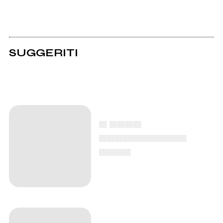
SUGGERITI
▄ ▄▄▄▄
▄▄▄▄▄▄▄▄▄▄▄
▄▄▄▄