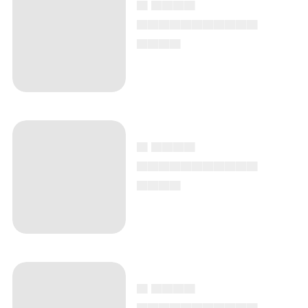
▄ ▄▄▄▄
▄▄▄▄▄▄▄▄▄▄▄
▄▄▄▄
▄ ▄▄▄▄
▄▄▄▄▄▄▄▄▄▄▄
▄▄▄▄
▄ ▄▄▄▄
▄▄▄▄▄▄▄▄▄▄▄