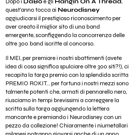
Dopo i
DaBo
e gli
Hangin On A Thread
,
quest'anno tocca ai
Neurodisney
aggiudicarsi il prestigioso riconoscimento per
aver creato il miglior sito di una band
emergente, sconfiggendo la concorrenza delle
oltre 300 band iscritte al concorso.
Il MEI, per premiare i nostri sbattimenti (avete
idea di cosa significa spulciare oltre 300 siti?!), ci
recapita la targa premio con la splendida scritta
PREMIO ROKIT... per fortuna i nostri mezzi sono
talmente potenti che, armati di pennarello nero,
riusciamo in tempi brevissimi a correggere la
scritta sulla targa aggiungendo la lettera
mancante e premiando i Neurodisney con un
pezzo da collezione! Chiaramente i niumetallari
milanesi potranno giovarsi anche di un anno