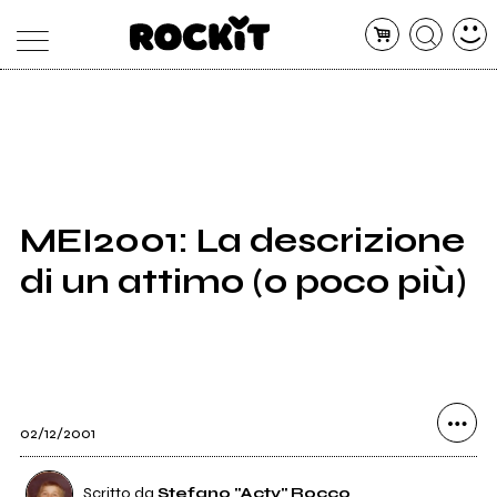
MAGAZINE
DATABASE
ARTICOLI
CONCERTI
ARTISTI
SHOP
MEI2001: La descrizione
RADIO
di un attimo (o poco più)
02/12/2001
Scritto da
Stefano "Acty" Rocco