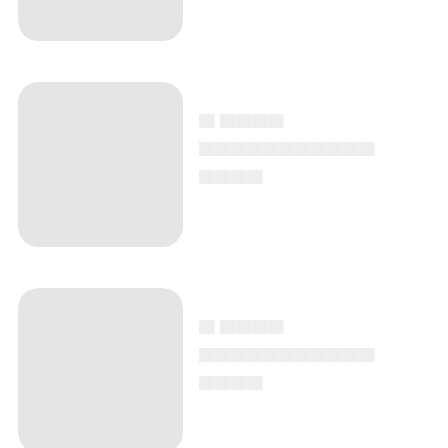
▄ ▄▄▄▄
▄▄▄▄▄▄▄▄▄▄▄
▄▄▄▄
▄ ▄▄▄▄
▄▄▄▄▄▄▄▄▄▄▄
▄▄▄▄