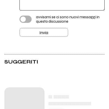
avvisami se ci sono nuovi messaggi in
questa discussione
Invia
SUGGERITI
▄ ▄▄▄▄
▄▄▄▄▄▄▄▄▄▄▄
▄▄▄▄