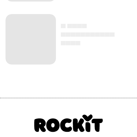
▄ ▄▄▄▄
▄▄▄▄▄▄▄▄▄▄▄
▄▄▄▄