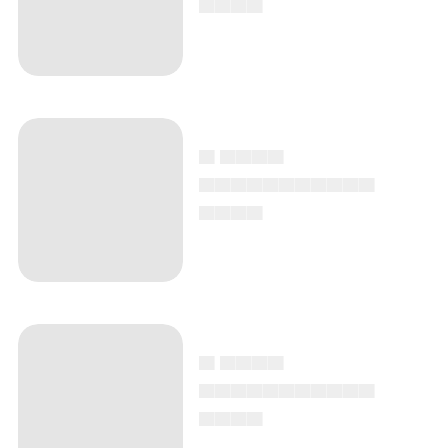
▄ ▄▄▄▄
▄▄▄▄▄▄▄▄▄▄▄
▄▄▄▄
▄ ▄▄▄▄
▄▄▄▄▄▄▄▄▄▄▄
▄▄▄▄