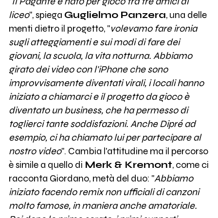
"
Il Pagante è nato per gioco tra tre amici di
liceo
", spiega
Guglielmo Panzera
, una delle
menti dietro il progetto, "
volevamo fare ironia
sugli atteggiamenti e sui modi di fare dei
giovani, la scuola, la vita notturna. Abbiamo
girato dei video con l'iP
hone che sono
improvvisamente diventati virali, i locali hanno
iniziato a chiamarci e il progetto da gioco è
diventato un business, che ha permesso di
toglierci tante soddisfazioni. Anche Dipré ad
esempio, ci ha chiamato lui per partecipare al
nostro video
". Cambia l'attitudine ma il percorso
è simile a quello di
Merk & Kremont
, come ci
racconta Giordano, metà del duo: "
Abbiamo
iniziato facendo remix non ufficiali di canzoni
molto famose, in maniera anche amatoriale.