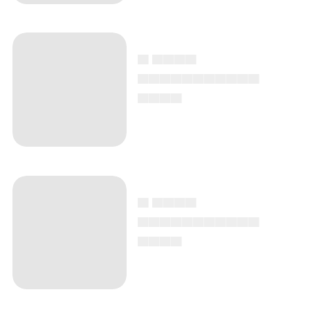
▄ ▄▄▄▄
▄▄▄▄▄▄▄▄▄▄▄
▄▄▄▄
▄ ▄▄▄▄
▄▄▄▄▄▄▄▄▄▄▄
▄▄▄▄