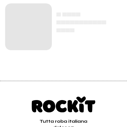
▄ ▄▄▄▄
▄▄▄▄▄▄▄▄▄▄▄
▄▄▄▄
Tutta roba italiana