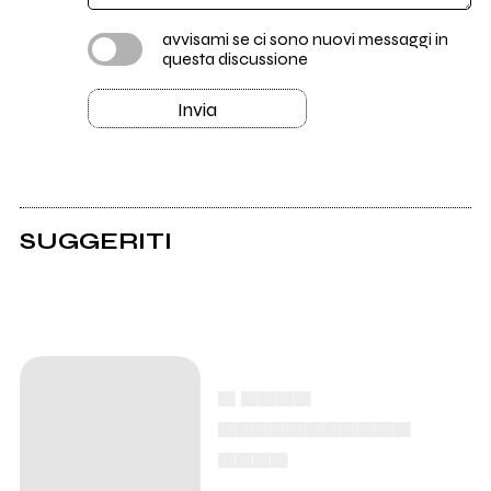
avvisami se ci sono nuovi messaggi in
questa discussione
Invia
SUGGERITI
▄ ▄▄▄▄
▄▄▄▄▄▄▄▄▄▄▄
▄▄▄▄