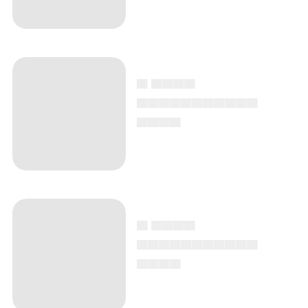
▄ ▄▄▄▄
▄▄▄▄▄▄▄▄▄▄▄
▄▄▄▄
▄ ▄▄▄▄
▄▄▄▄▄▄▄▄▄▄▄
▄▄▄▄