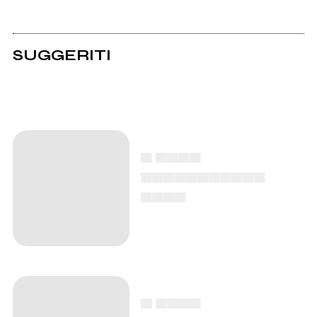
SUGGERITI
▄ ▄▄▄▄
▄▄▄▄▄▄▄▄▄▄▄
▄▄▄▄
▄ ▄▄▄▄