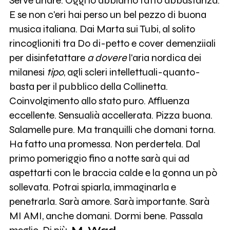
Serve urlare. Oggi lo abbiamo fatto abbastanza.
E se non c'eri hai perso un bel pezzo di buona
musica italiana. Dai Marta sui Tubi, al solito
rincoglioniti tra Do di-petto e cover demenziiali
per disinfetattare
a dovere
l'aria nordica dei
milanesi
tipo
, agli scleri intellettuali-quanto-
basta per il pubblico della Collinetta.
Coinvolgimento allo stato puro. Affluenza
eccellente. Sensualià accellerata. Pizza buona.
Salamelle pure. Ma tranquilli che domani torna.
Ha fatto una promessa. Non perdertela. Dal
primo pomeriggio fino a notte sarà qui ad
aspettarti con le braccia calde e la gonna un pò
sollevata. Potrai spiarla, immaginarla e
penetrarla. Sarà amore. Sarà importante. Sarà
MI AMI, anche domani. Dormi bene. Passala