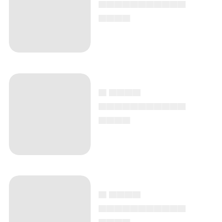
▄▄▄▄▄▄▄▄▄▄▄
▄▄▄▄
▄ ▄▄▄▄
▄▄▄▄▄▄▄▄▄▄▄
▄▄▄▄
▄ ▄▄▄▄
▄▄▄▄▄▄▄▄▄▄▄
▄▄▄▄