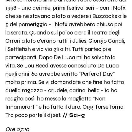
1998 - uno dei miei primi festival seri - con i Nofx
che se ne stavano a lato a vedere i Buzzocks alle
5 del pomeriggio - i Nofx avrebbero chiuso poi
la serata. Quando sul palco c'era il Teatro degli
Orrori a lato c'erano tutti: i Julies, Giorgio Canali,
i Settlefish e via via gli altri. Tutti partecipi e
partecipanti. Dopo De Luca mi ha salvato la
vita. Se Lou Reed avesse conosciuto De Luca
negli anni '60 avrebbe scritto "Perferct Day"
molto prima. Se vi domandate che fine ha fatto
quella ragazza - crudele, carina, bella - io ho
reagito così: ho messo la maglietta "Non
Innamorarti" e ho fatto il duro. Oggi forse torna.
Tra poco parte il dj set.
// Sa-g
Ore 07:10