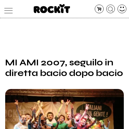
MAGAZINE
DATABASE
ARTICOLI
CONCERTI
ARTISTI
SHOP
MI AMI 2007, seguilo in
RADIO
diretta bacio dopo bacio