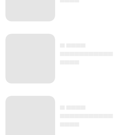
▄ ▄▄▄▄
▄▄▄▄▄▄▄▄▄▄▄
▄▄▄▄
▄ ▄▄▄▄
▄▄▄▄▄▄▄▄▄▄▄
▄▄▄▄