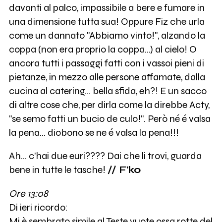
davanti al palco, impassibile a bere e fumare in
una dimensione tutta sua! Oppure Fiz che urla
come un dannato "Abbiamo vinto!", alzando la
coppa (non era proprio la coppa...) al cielo! O
ancora tutti i passaggi fatti con i vassoi pieni di
pietanze, in mezzo alle persone affamate, dalla
cucina al catering... bella sfida, eh?! E un sacco
di altre cose che, per dirla come la direbbe Acty,
"se semo fatti un bucio de culo!". Però né é valsa
la pena... diobono se ne é valsa la pena!!!
Ah... c'hai due euri???? Dai che li trovi, guarda
bene in tutte le tasche!
// F'ko
Ore 13:08
Di ieri ricordo:
Mi è sembrato simile al Teste vuote ossa rotte del