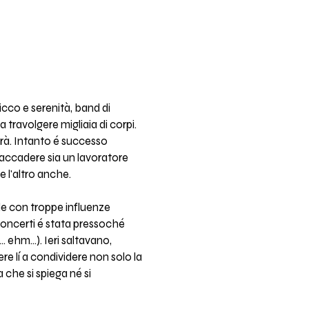
icco e serenità, band di
 travolgere migliaia di corpi.
rà. Intanto é successo
 accadere sia un lavoratore
e l'altro anche.
le con troppe influenze
 concerti é stata pressoché
 ehm...). Ieri saltavano,
ere lí a condividere non solo la
che si spiega né si