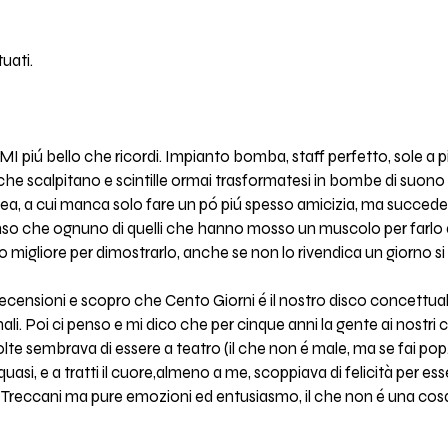
uati.
I piú bello che ricordi. Impianto bomba, staff perfetto, sole a p
e che scalpitano e scintille ormai trasformatesi in bombe di suono a
a, a cui manca solo fare un pó piú spesso amicizia, ma succede
penso che ognuno di quelli che hanno mosso un muscolo per farlo
o migliore per dimostrarlo, anche se non lo rivendica un giorno si 
recensioni e scopro che Cento Giorni é il nostro disco concettua
ali. Poi ci penso e mi dico che per cinque anni la gente ai nostri
e sembrava di essere a teatro (il che non é male, ma se fai pop...
asi, e a tratti il cuore,almeno a me, scoppiava di felicità per ess
 Treccani ma pure emozioni ed entusiasmo, il che non é una cosa 