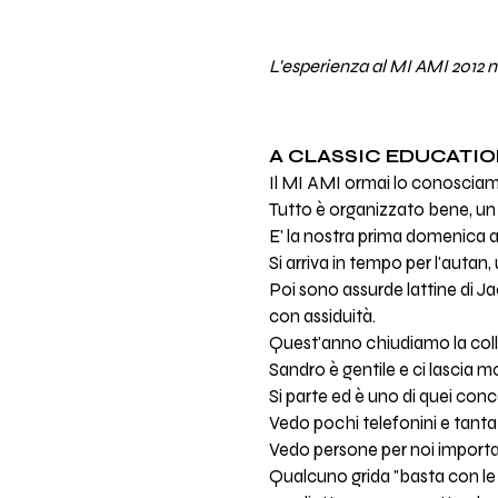
L'esperienza al MI AMI 2012 
A CLASSIC EDUCATI
Il MI AMI ormai lo conosciamo
Tutto è organizzato bene, un p
E' la nostra prima domenica 
Si arriva in tempo per l'autan
Poi sono assurde lattine di J
con assiduità.
Quest'anno chiudiamo la colli
Sandro è gentile e ci lascia mo
Si parte ed è uno di quei conce
Vedo pochi telefonini e tanta
Vedo persone per noi importa
Qualcuno grida "basta con le