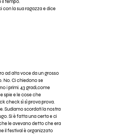
 il tempo.
rci con la sua ragazza e dice
ro ad alta voce da un grosso
o. No. Ci chiedono se
mo i primi. 43 gradi,come
le spie e le cose che
ck check sì sì prova prova.
e. Sudiamo scordati la nostra
o. Si è fatta una certa e ci
 che le avevano detto che era
e il festival è organizzato