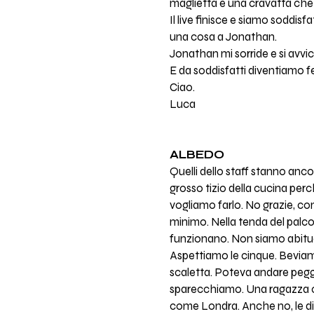
maglietta e una cravatta che 
Il live finisce e siamo soddisf
una cosa a Jonathan.
Jonathan mi sorride e si avvi
E da soddisfatti diventiamo fel
Ciao.
Luca
ALBEDO
Quelli dello staff stanno an
grosso tizio della cucina pe
vogliamo farlo. No grazie, com
minimo. Nella tenda del palco d
funzionano. Non siamo abituat
Aspettiamo le cinque. Beviamo
scaletta. Poteva andare peggi
sparecchiamo. Una ragazza ci 
come Londra. Anche no, le dico