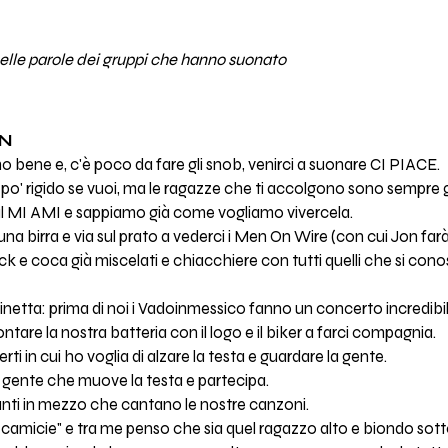
nelle parole dei gruppi che hanno suonato
ON
 bene e, c'è poco da fare gli snob, venirci a suonare CI PIACE.
o' rigido se vuoi, ma le ragazze che ti accolgono sono sempre gen
al MI AMI e sappiamo già come vogliamo vivercela.
, una birra e via sul prato a vederci i Men On Wire (con cui Jon far
ack e coca già miscelati e chiacchiere con tutti quelli che si c
netta: prima di noi i Vadoinmessico fanno un concerto incredibile
ntare la nostra batteria con il logo e il biker a farci compagnia.
rti in cui ho voglia di alzare la testa e guardare la gente.
 gente che muove la testa e partecipa.
nti in mezzo che cantano le nostre canzoni.
 camicie" e tra me penso che sia quel ragazzo alto e biondo sot