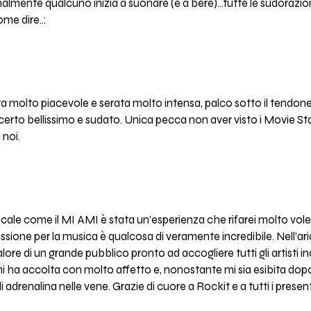
inalmente qualcuno inizia a suonare (e a bere)...tutte le sudorazi
ome dire..:
nata molto piacevole e serata molto intensa, palco sotto il tendo
certo bellissimo e sudato. Unica pecca non aver visto i Movie S
noi.
cale come il MI AMI è stata un’esperienza che rifarei molto volent
ione per la musica è qualcosa di veramente incredibile. Nell’aria s
l calore di un grande pubblico pronto ad accogliere tutti gli artist
i ha accolta con molto affetto e, nonostante mi sia esibita dop
adrenalina nelle vene. Grazie di cuore a Rockit e a tutti i present