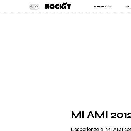
MAGAZINE
DA
INSIDER
ROC
ARTICOLI
ART
RECENSIONI
SER
VIDEO
MI AMI 2012
L'esperienza al MI AMI 201