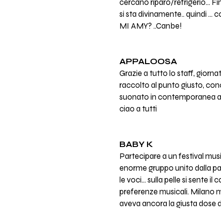
cercano riparo/refrigerio... F
si sta divinamente.. quindi ... c
MI AMY? ..Canbe!
APPALOOSA
Grazie a tutto lo staff, gior
raccolto al punto giusto, con
suonato in contemporanea a 
ciao a tutti
BABY K
Partecipare a un festival musi
enorme gruppo unito dalla pass
le voci… sulla pelle si sente i
preferenze musicali. Milano m
aveva ancora la giusta dose di 