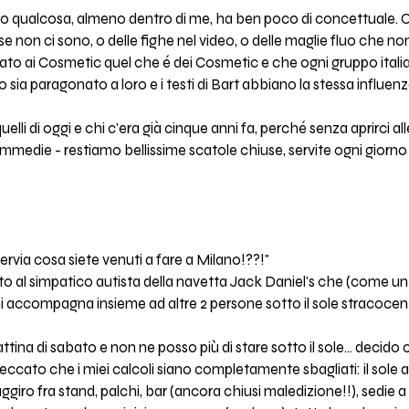
o qualcosa, almeno dentro di me, ha ben poco di concettuale. O 
se non ci sono, o delle fighe nel video, o delle maglie fluo che n
to ai Cosmetic quel che é dei Cosmetic e che ogni gruppo italia
o sia paragonato a loro e i testi di Bart abbiano la stessa influenza
elli di oggi e chi c'era già cinque anni fa, perché senza aprirci all
commedie - restiamo bellissime scatole chiuse, servite ogni giorno 
ervia cosa siete venuti a fare a Milano!??!"
 al simpatico autista della navetta Jack Daniel's che (come un 
mi accompagna insieme ad altre 2 persone sotto il sole stracocen
tina di sabato e non ne posso più di stare sotto il sole... decido
. peccato che i miei calcoli siano completamente sbagliati: il sole
i aggiro fra stand, palchi, bar (ancora chiusi maledizione!!), sedie 