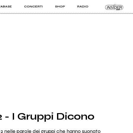
TABASE
CONCERTI
SHOP
RADIO
KIT PRO
ISTI
VIZI
 - I Gruppi Dicono
2 nelle parole dei gruppi che hanno suonato