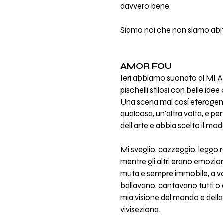
davvero bene.
Siamo noi che non siamo abit
AMOR FOU
Ieri abbiamo suonato al MI AM
pischelli stilosi con belle ide
Una scena mai cosí eterogene
qualcosa, un'altra volta, e 
dell'arte e abbia scelto il mod
Mi sveglio, cazzeggio, leggo 
mentre gli altri erano emozion
muta e sempre immobile, a volt
ballavano, cantavano tutti o qu
mia visione del mondo e della
viviseziona.