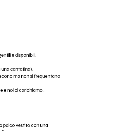
tili e disponibili.
à una cantatina).
onoscono ma non si frequentano
 e noi ci carichiamo..
to palco vestito con una