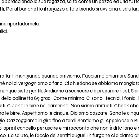
,abbracciando la sua ragazza, salta come un pazzo ed urla tutto
atti. Poi al banchetto il ragazzo alto e biondo si avvicina a saluta
cina riportadomela.
ici.
cora tutti mangiando quando arriviamo. Facciamo chiamare Sand
rché noi ci vergogniamo a farlo. Ci chiedono se abbiamo mangiat
unque siete gentili. Andiamo a scaricare e a preparare il set. Sia
ella collinetta 89 gradi. Come minimo. Ci sono i tecnici, i fonici, 
i. Ci sono le birre nel camerino. Non siamo abituati. Check che
 le birre. Aspettiamo le cinque. Diciamo cazzate. Sono le cinqu
o. Cazzeggiamo in giro fino a tardi. Sentiamo gli Appaloosa e Bug
apre il cancello per uscire e mi racconta che non è di Milano e
. La saluto, le faccio dei sentiti auguri. In furgone ci diciamo ch