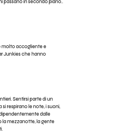
oni passano in secondo piano..
ne molto accogliente e
tar Junkies che hanno
ieri. Sentirsi parte di un
i respirano le note, i suoni,
i indipendentemente dalle
o la mezzanotte, la gente
i.