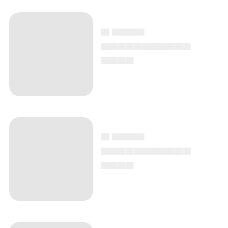
▄ ▄▄▄▄
▄▄▄▄▄▄▄▄▄▄▄
▄▄▄▄
▄ ▄▄▄▄
▄▄▄▄▄▄▄▄▄▄▄
▄▄▄▄