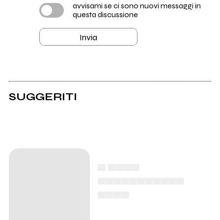
avvisami se ci sono nuovi messaggi in
questa discussione
Invia
SUGGERITI
▄ ▄▄▄▄
▄▄▄▄▄▄▄▄▄▄▄
▄▄▄▄