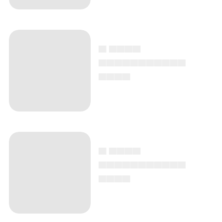
▄ ▄▄▄▄
▄▄▄▄▄▄▄▄▄▄▄
▄▄▄▄
▄ ▄▄▄▄
▄▄▄▄▄▄▄▄▄▄▄
▄▄▄▄