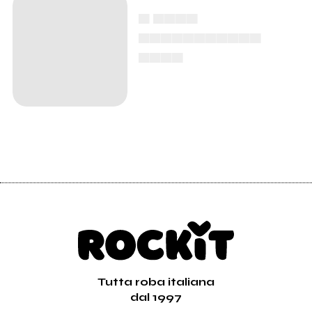
▄ ▄▄▄▄
▄▄▄▄▄▄▄▄▄▄▄
▄▄▄▄
Tutta roba italiana
dal 1997