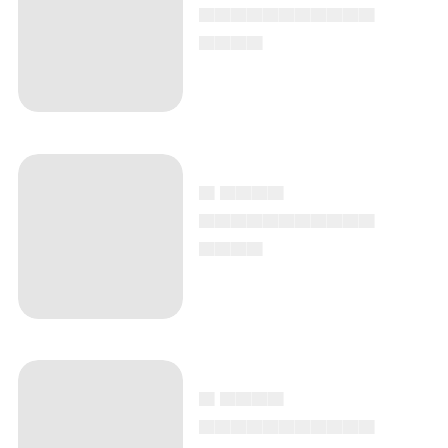
▄▄▄▄▄▄▄▄▄▄▄
▄▄▄▄
▄ ▄▄▄▄
▄▄▄▄▄▄▄▄▄▄▄
▄▄▄▄
▄ ▄▄▄▄
▄▄▄▄▄▄▄▄▄▄▄
▄▄▄▄