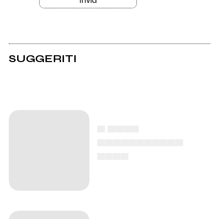
SUGGERITI
▄ ▄▄▄▄
▄▄▄▄▄▄▄▄▄▄▄
▄▄▄▄