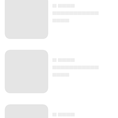
▄ ▄▄▄▄
▄▄▄▄▄▄▄▄▄▄▄
▄▄▄▄
▄ ▄▄▄▄
▄▄▄▄▄▄▄▄▄▄▄
▄▄▄▄
▄ ▄▄▄▄