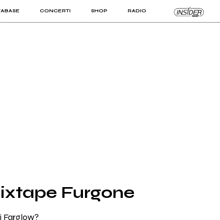
TABASE
CONCERTI
SHOP
RADIO
KIT PRO
ISTI
VIZI
Mixtape Furgone
i Farglow?