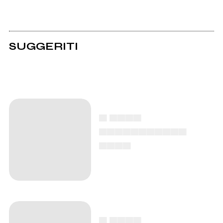
SUGGERITI
▄ ▄▄▄▄
▄▄▄▄▄▄▄▄▄▄▄
▄▄▄▄
▄ ▄▄▄▄