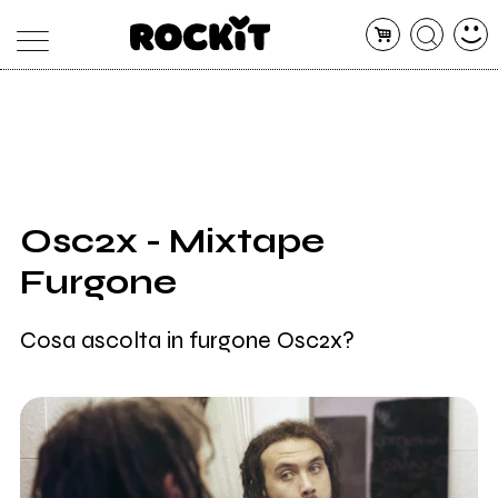
MAGAZINE
DATABASE
ARTICOLI
CONCERTI
ARTISTI
SHOP
Osc2x - Mixtape
RADIO
Furgone
Cosa ascolta in furgone Osc2x?