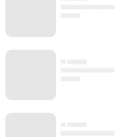
▄▄▄▄▄▄▄▄▄▄▄
▄▄▄▄
▄ ▄▄▄▄
▄▄▄▄▄▄▄▄▄▄▄
▄▄▄▄
▄ ▄▄▄▄
▄▄▄▄▄▄▄▄▄▄▄