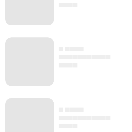
▄▄▄▄
▄ ▄▄▄▄
▄▄▄▄▄▄▄▄▄▄▄
▄▄▄▄
▄ ▄▄▄▄
▄▄▄▄▄▄▄▄▄▄▄
▄▄▄▄