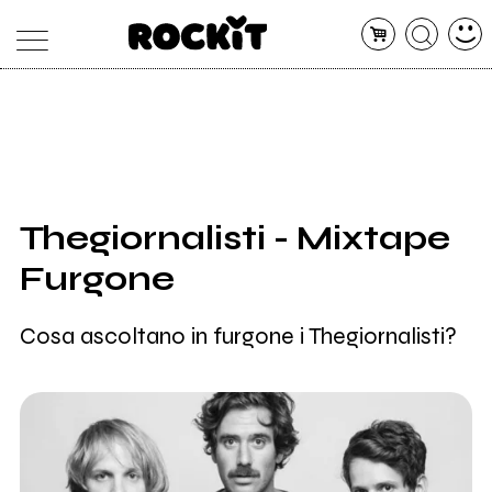
MAGAZINE
DATABASE
ARTICOLI
CONCERTI
ARTISTI
SHOP
Thegiornalisti - Mixtape
RADIO
Furgone
Cosa ascoltano in furgone i Thegiornalisti?