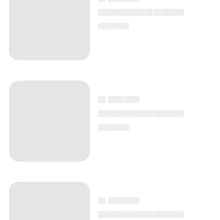
▄▄▄▄▄▄▄▄▄▄▄
▄▄▄▄
▄ ▄▄▄▄
▄▄▄▄▄▄▄▄▄▄▄
▄▄▄▄
▄ ▄▄▄▄
▄▄▄▄▄▄▄▄▄▄▄