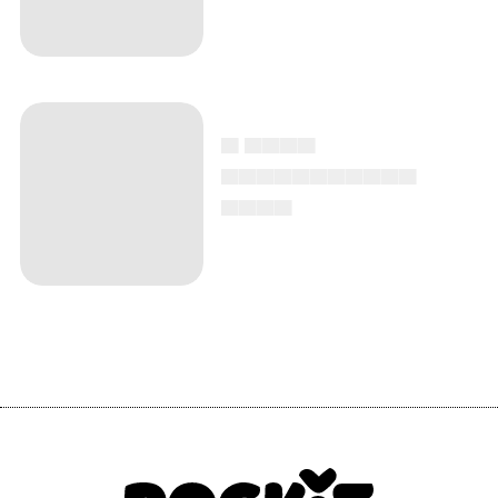
▄ ▄▄▄▄
▄▄▄▄▄▄▄▄▄▄▄
▄▄▄▄