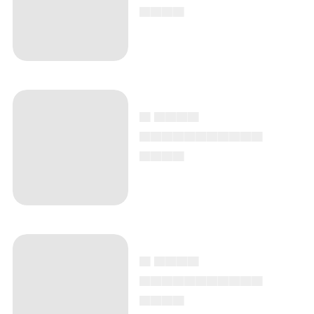
▄▄▄▄
▄ ▄▄▄▄
▄▄▄▄▄▄▄▄▄▄▄
▄▄▄▄
▄ ▄▄▄▄
▄▄▄▄▄▄▄▄▄▄▄
▄▄▄▄