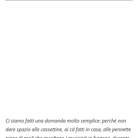
Ci siamo fatti una domanda molto semplice: perché non
dare spazio alle cassettine, ai cd fatti in casa, alle pennette
piene di mp3 che ascoltano i musicisti in furgone, durante