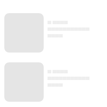
▄ ▄▄▄▄
▄▄▄▄▄▄▄▄▄▄▄
▄▄▄▄
▄ ▄▄▄▄
▄▄▄▄▄▄▄▄▄▄▄
▄▄▄▄