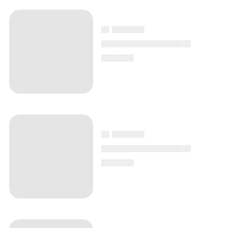
▄ ▄▄▄▄
▄▄▄▄▄▄▄▄▄▄▄
▄▄▄▄
▄ ▄▄▄▄
▄▄▄▄▄▄▄▄▄▄▄
▄▄▄▄