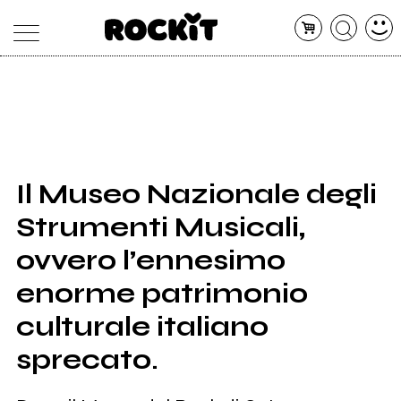
MAGAZINE
DATABASE
ARTICOLI
CONCERTI
ARTISTI
SHOP
Il Museo Nazionale degli
RADIO
Strumenti Musicali,
ovvero l’ennesimo
enorme patrimonio
culturale italiano
sprecato.