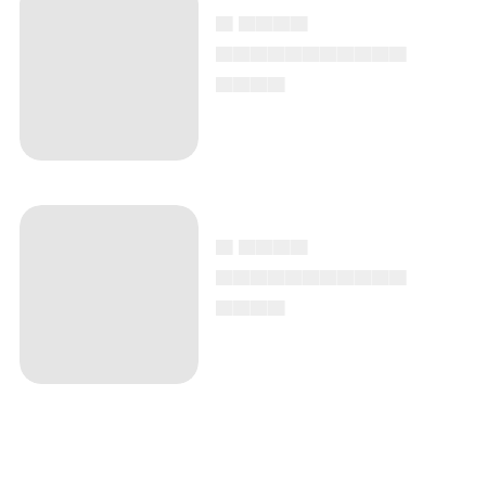
▄ ▄▄▄▄
▄▄▄▄▄▄▄▄▄▄▄
▄▄▄▄
▄ ▄▄▄▄
▄▄▄▄▄▄▄▄▄▄▄
▄▄▄▄