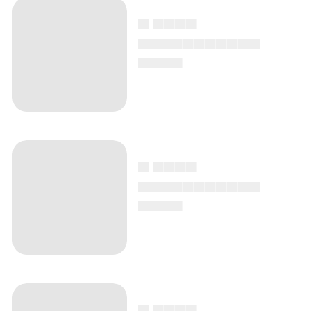
▄ ▄▄▄▄
▄▄▄▄▄▄▄▄▄▄▄
▄▄▄▄
▄ ▄▄▄▄
▄▄▄▄▄▄▄▄▄▄▄
▄▄▄▄
▄ ▄▄▄▄