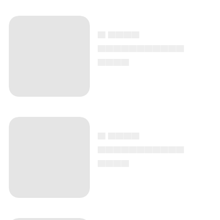
▄ ▄▄▄▄
▄▄▄▄▄▄▄▄▄▄▄
▄▄▄▄
▄ ▄▄▄▄
▄▄▄▄▄▄▄▄▄▄▄
▄▄▄▄