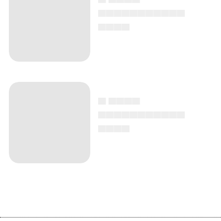
▄▄▄▄▄▄▄▄▄▄▄
▄▄▄▄
▄ ▄▄▄▄
▄▄▄▄▄▄▄▄▄▄▄
▄▄▄▄