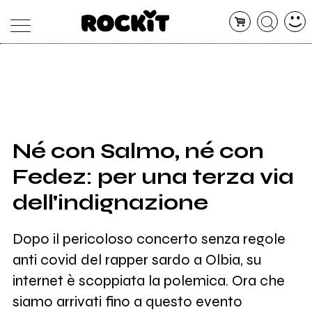
MAGAZINE
DATABASE
ARTICOLI
CONCERTI
ARTISTI
SHOP
Né con Salmo, né con
RADIO
Fedez: per una terza via
dell'indignazione
Dopo il pericoloso concerto senza regole
anti covid del rapper sardo a Olbia, su
internet è scoppiata la polemica. Ora che
siamo arrivati fino a questo evento