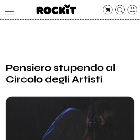
MAGAZINE
DATABASE
ARTICOLI
CONCERTI
ARTISTI
SHOP
Pensiero stupendo al
RADIO
Circolo degli Artisti