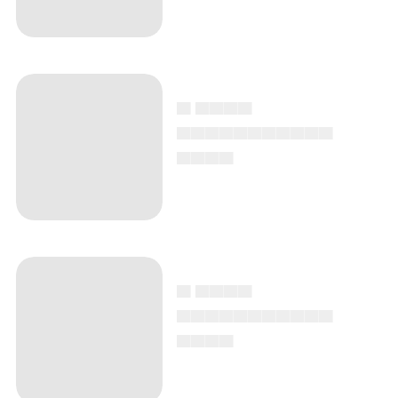
▄ ▄▄▄▄
▄▄▄▄▄▄▄▄▄▄▄
▄▄▄▄
▄ ▄▄▄▄
▄▄▄▄▄▄▄▄▄▄▄
▄▄▄▄