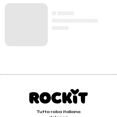
▄ ▄▄▄▄
▄▄▄▄▄▄▄▄▄▄▄
▄▄▄▄
Tutta roba italiana