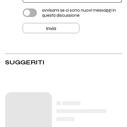
avvisami se ci sono nuovi messaggi in
questa discussione
Invia
SUGGERITI
▄ ▄▄▄▄
▄▄▄▄▄▄▄▄▄▄▄
▄▄▄▄