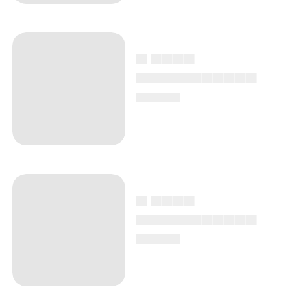
▄ ▄▄▄▄
▄▄▄▄▄▄▄▄▄▄▄
▄▄▄▄
▄ ▄▄▄▄
▄▄▄▄▄▄▄▄▄▄▄
▄▄▄▄