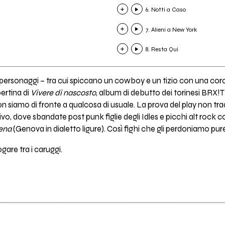
6. Notti a Caso
7. Alieni a New York
8. Resta Qui
i personaggi – tra cui spiccano un cowboy e un tizio con una coro
ertina di
Vivere di nascosto
, album di debutto dei torinesi BRX!
n siamo di fronte a qualcosa di usuale. La prova del play non tra
tivo, dove sbandate post punk figlie degli Idles e picchi alt roc
ena
(Genova in dialetto ligure). Così fighi che gli perdoniamo pure 
ogare tra i caruggi.