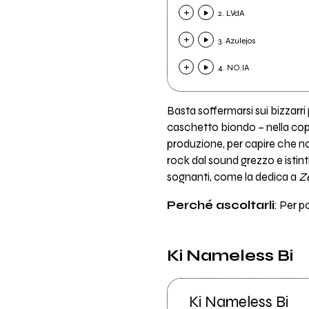
2. LVdA
3. Azulejos
4. NO.IA
Basta soffermarsi sui bizzarr
caschetto biondo – nella cop
produzione, per capire che no
rock dal sound grezzo e istin
sognanti, come la dedica a
Z
Perché ascoltarli
: Per p
Ki Nameless Bi
Ki Nameless Bi