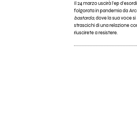
Il 24 marzo uscirà l'ep d'esord
folgorata in pandemia da Arca
bastarda
, dove la sua voce s
strascichi di una relazione c
riuscirete a resistere.