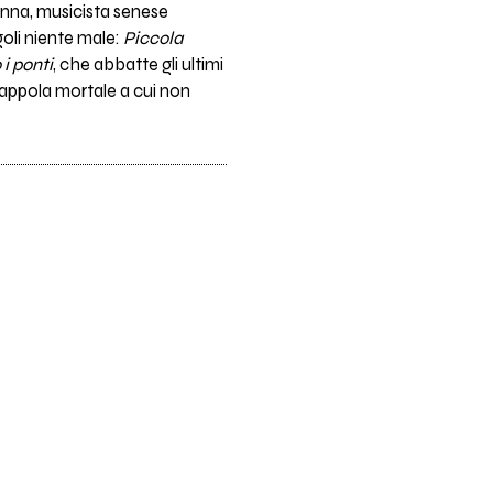
rinna, musicista senese
goli niente male:
Piccola
i ponti
, che abbatte gli ultimi
rappola mortale a cui non