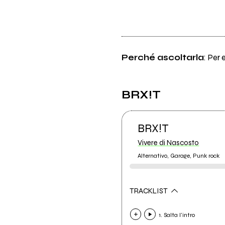
Perché ascoltarla
: Per 
BRX!T
BRX!T
Vivere di Nascosto
Alternativo, Garage, Punk rock
TRACKLIST
1. Salta l'intro