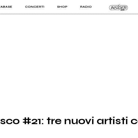
TABASE
CONCERTI
SHOP
RADIO
KIT PRO
ISTI
VIZI
co #21: tre nuovi artisti 