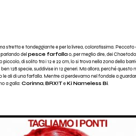
rma stretta e tondeggiante e per la livrea, coloratissima. Peccato
o parlando del
pesce farfalla
o, per meglio dire, dei Chaetodon
o piccolo, di solito tra i 12 e 22 cm, lo si trova nella zona della bar
 ben 128 specie, suddivise in 12 generi. Ma allora, perché questo
o le ali di una farfalla. Mentre ci perdevamo nel fondale a guardarl
mo a galla:
Corinna
,
BRX!T
e
Ki Nameless Bi
.